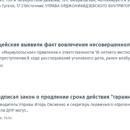
3Ул. 130-й Таганрогской дивизии, 5Ул. Февральская, 46Планируется
ва Гугеля, 17-21Источник: УПРАВА ОРДЖОНИКИДЗЕВСКОГО ВНУТРИГО
цейские выявили факт вовлечения несовершенноле
 «Мариупольское» привлекли к ответственности 18-летнего местн
преступления.В ходе расследования уголовного дела, ранее возбуж
36
дписал закон о продлении срока действия "гараж
оводитель Управы Игорь Овсиенко и секретарь первичного отделен
ли ДНР могут...
, 10:04