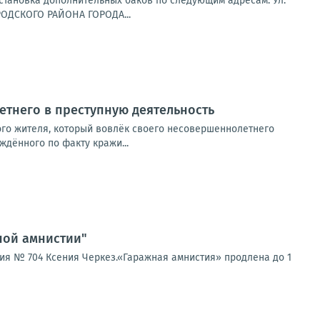
 установка дополнительных баков по следующим адресам: Ул.
РОДСКОГО РАЙОНА ГОРОДА...
тнего в преступную деятельность
ого жителя, который вовлёк своего несовершеннолетнего
дённого по факту кражи...
ной амнистии"
ия № 704 Ксения Черкез.«Гаражная амнистия» продлена до 1