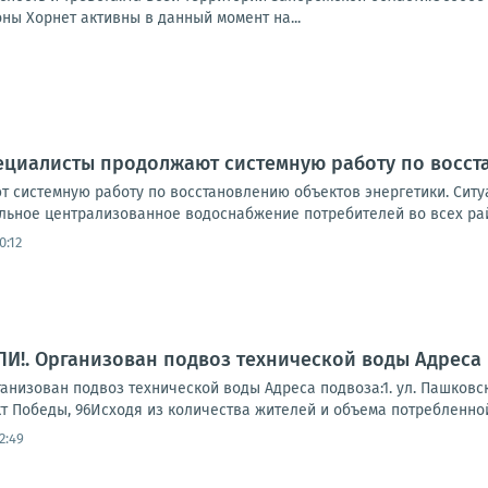
ны Хорнет активны в данный момент на...
ециалисты продолжают системную работу по восст
 системную работу по восстановлению объектов энергетики. Ситуа
льное централизованное водоснабжение потребителей во всех рай
0:12
!. Организован подвоз технической воды Адреса 
зован подвоз технической воды Адреса подвоза:1. ул. Пашковского, 
кт Победы, 96Исходя из количества жителей и объема потребленной 
2:49