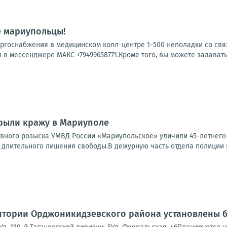
е мариупольцы!
ергоснабжения в медицинском колл-центре 1-500 неполадки со свя
 в мессенджере МАКС +79499658771.Кроме того, вы можете задавать
рыли кражу в Мариуполе
овного розыска УМВД России «Мариупольское» уличили 45-летнег
е длительного лишения свободы.В дежурную часть отдела полиции 
итории Орджоникидзевского района установлены б