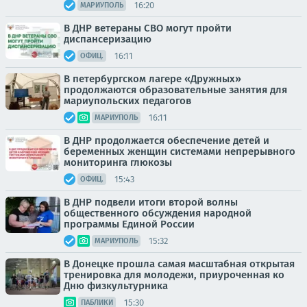
16:20
МАРИУПОЛЬ
В ДНР ветераны СВО могут пройти
диспансеризацию
16:11
ОФИЦ.
В петербургском лагере «Дружных»
продолжаются образовательные занятия для
мариупольских педагогов
16:11
МАРИУПОЛЬ
В ДНР продолжается обеспечение детей и
беременных женщин системами непрерывного
мониторинга глюкозы
15:43
ОФИЦ.
В ДНР подвели итоги второй волны
общественного обсуждения народной
программы Единой России
15:32
МАРИУПОЛЬ
В Донецке прошла самая масштабная открытая
тренировка для молодежи, приуроченная ко
Дню физкультурника
15:30
ПАБЛИКИ