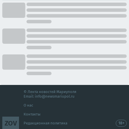
© Лента новостей Мариуполя
Email:
info@newsmariupol.ru
О нас
Контакты
ZOV
18+
Редакционная политика