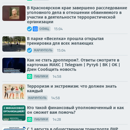
В Красноярском крае завершено расследование
уголовного дела в отношении обвиняемого в
участии в деятельности террористической
организации
15:04
ОФИЦ.
В парке «Веселка» прошла открытая
тренировка для всех желающих
15:04
МАРИУПОЛЬ
Как не стать дроппером?. Ответы смотрите в
карточках МАКС | Telegram | Рутуб | ВК | OK |
Дзен Сообщить новость
14:58
ПАБЛИКИ
Терроризм и экстремизм: что должен знать
каждый
14:58
МАРИУПОЛЬ
Кто такой финансовый уполномоченный и как
он сможет вам помочь?
14:28
ПАБЛИКИ
С 1 августа в общественном транспорте ДНР