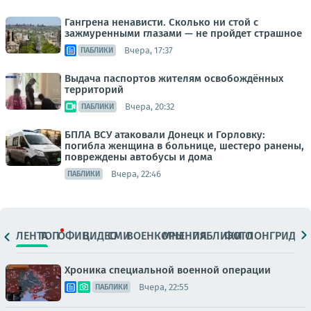
Гангрена ненависти. Сколько ни стой с
зажмуренными глазами — не пройдет страшное
Вчера, 17:37
ПАБЛИКИ
Выдача паспортов жителям освобождённых
территорий
Вчера, 20:32
ПАБЛИКИ
БПЛА ВСУ атаковали Донецк и Горловку:
погибла женщина в больнице, шестеро ранены,
повреждены автобусы и дома
Вчера, 22:46
ПАБЛИКИ
ЛЕНТА
ТОП
ОФИЦ.
ВИДЕО
СМИ
ВОЕНКОРЫ
МНЕНИЯ
ПАБЛИКИ
ФОТО
ЛОНГРИДЫ
Хроника специальной военной операции
Вчера, 22:55
ПАБЛИКИ