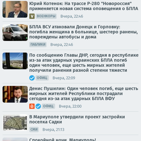
Юрий Котенок: На трассе Р-280 "Новороссия"
применяется новая система оповещения о БПЛА
Вчера, 22:46
ВОЕНКОРЫ
БПЛА ВСУ атаковали Донецк и Горловку:
погибла женщина в больнице, шестеро ранены,
повреждены автобусы и дома
Вчера, 22:46
ПАБЛИКИ
По сообщению Главы ДНР, сегодня в республике
из-за атак ударных украинских БПЛА погиб
один человек, еще шесть мирных жителей
получили ранения разной степени тяжести
Вчера, 22:09
ОФИЦ.
Денис Пушилин: Один человек погиб, еще шесть
мирных жителей Республики пострадали
сегодня из-за атак ударных БПЛА ВФУ
Вчера, 22:00
ОФИЦ.
В Мариуполе утвердили проект застройки
поселка Садки
Вчера, 21:13
СМИ
Спокойной ночи, Мариуполь!