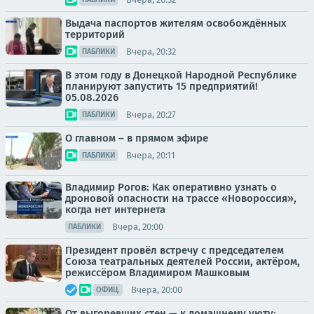
Выдача паспортов жителям освобождённых
территорий
Вчера, 20:32
ПАБЛИКИ
В этом году в Донецкой Народной Республике
планируют запустить 15 предприятий!
05.08.2026
Вчера, 20:27
ПАБЛИКИ
О главном – в прямом эфире
Вчера, 20:11
ПАБЛИКИ
Владимир Рогов: Как оперативно узнать о
дроновой опасности на трассе «Новороссия»,
когда нет интернета
Вчера, 20:00
ПАБЛИКИ
Президент провёл встречу с председателем
Союза театральных деятелей России, актёром,
режиссёром Владимиром Машковым
Вчера, 20:00
ОФИЦ.
От выгоревших стен — к домашнему уюту: