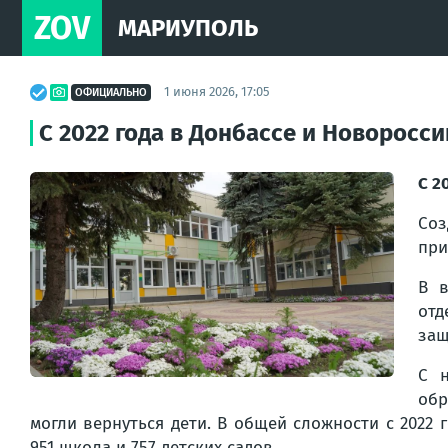
ZOV
МАРИУПОЛЬ
1 июня 2026, 17:05
ОФИЦИАЛЬНО
С 2022 года в Донбассе и Новоросс
С 2
Соз
при
В в
отд
защ
С н
обр
могли вернуться дети. В общей сложности с 202
951 школа и 757 детских садов.