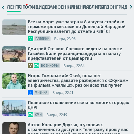
ЛЕНТА
ТОП
ОФИЦ.
ВИДЕО
СМИ
ВОЕНКОРЫ
МНЕНИЯ
ПАБЛИКИ
ФОТО
ЛОНГРИДЫ
Все на море: уже завтра и 8 августа столбики
термометров местами по Донецкой Народной
Республике взлетят до отметки +38°C!
Вчера, 23:06
ПАБЛИКИ
Дмитрий Стешин: Спешите видеть: на пляже
Гавайев били украинца-кандидата в палату
представителей от Демпартии
Вчера, 22:34
ВОЕНКОРЫ
Игорь Гомольский: Окей, пока нет
электричества, давайте разберемся с «Жуком»
из фильма «Малыш», раз он всех так пугает
Вчера, 22:21
МНЕНИЯ
Плановое отключение света во многих городах
ДНР!
Вчера, 22:19
СМИ
Антон Кольцов: Друзья, в условиях
ограниченного доступа к Телеграму прошу вас