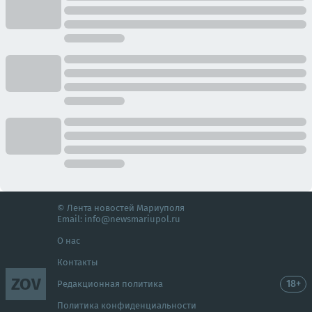
© Лента новостей Мариуполя
Email:
info@newsmariupol.ru
О нас
Контакты
ZOV
18+
Редакционная политика
Политика конфиденциальности