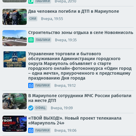
Вчера, 20:10
ПАБЛИКИ
Два человека погибли в ДТП в Мариуполе
Вчера, 19:55
СМИ
Строительство зоны отдыха в селе Новоянисоль
Вчера, 19:35
ПАБЛИКИ
Управление торговли и бытового
обслуживания Администрации городского
округа Мариуполь объявляет о старте
городского онлайн-фотоконкурса «Один город
– одна мечта», приуроченного к предстоящему
празднованию Дня города
Вчера, 19:12
ПАБЛИКИ
В Мариуполе сотрудники МЧС России работали
на месте ДТП
Вчера, 19:09
ОФИЦ.
«ТВОЙ ВЫХОД!». Новый проект телеканала
«Мариуполь 24»
Вчера, 19:06
ПАБЛИКИ