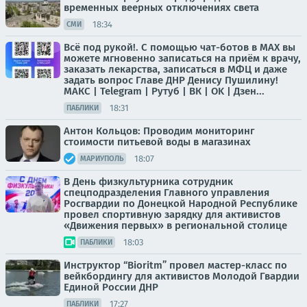
временных веерных отключениях света
18:34
СМИ
Всё под рукой!. С помощью чат-ботов в МАХ вы
можете мгновенно записаться на приём к врачу,
заказать лекарства, записаться в МФЦ и даже
задать вопрос Главе ДНР Денису Пушилину!
МАКС | Telegram | Рутуб | ВК | OK | Дзен...
18:31
ПАБЛИКИ
Антон Кольцов: Проводим мониторинг
стоимости питьевой воды в магазинах
18:07
МАРИУПОЛЬ
В День физкультурника сотрудник
спецподразделения Главного управления
Росгвардии по Донецкой Народной Республике
провел спортивную зарядку для активистов
«Движения первых» в региональной столице
18:03
ПАБЛИКИ
Инструктор “Bioritm” провел мастер-класс по
вейкбордингу для активистов Молодой Гвардии
Единой России ДНР
17:27
ПАБЛИКИ