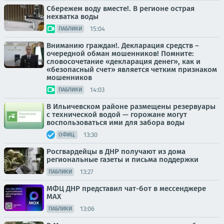
Сбережем воду вместе!. В регионе острая
нехватка воды
15:04
ПАБЛИКИ
Вниманию граждан!. Декларация средств –
очередной обман мошенников! Помните:
словосочетание «декларация денег», как и
«безопасный счет» является четким признаком
мошенников
14:03
ПАБЛИКИ
В Ильичевском районе размещены резервуары
с технической водой — горожане могут
воспользоваться ими для забора воды
13:30
ОФИЦ.
Росгвардейцы в ДНР получают из дома
региональные газеты и письма поддержки
13:27
ПАБЛИКИ
МФЦ ДНР представил чат-бот в мессенджере
MAX
13:06
ПАБЛИКИ