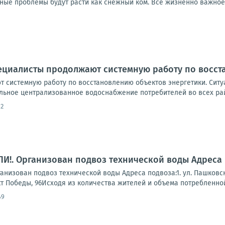
ные проблемы будут расти как снежный ком. Всё жизненно важное н
ециалисты продолжают системную работу по восст
 системную работу по восстановлению объектов энергетики. Ситуа
льное централизованное водоснабжение потребителей во всех рай
12
!. Организован подвоз технической воды Адреса 
зован подвоз технической воды Адреса подвоза:1. ул. Пашковского, 
кт Победы, 96Исходя из количества жителей и объема потребленной 
49