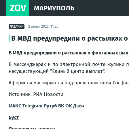
ZOV
МАРИУПОЛЬ
2 июня 2026, 11:25
ПАБЛИКИ
В МВД предупредили о рассылках о
В МВД предупредили о рассылках о фиктивных выпла
В мессенджерах и по электронной почте жулики 
несуществующий "Единый центр выплат".
Аферисты маскируются под представителей Росфин
Источник: РИА Новости
МАКС
Telegram
Рутуб
ВК
OK
Дзен
Буст
Предложить новость