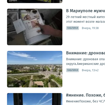
В Мариуполе мужчи
29-летний местный жител
этот момент возле магаз
Вчера, 19:38
ПАБЛИКИ
Внимание: дронова
Внимание: дроновая опа
округа.Американские дро
Вчера, 13:42
ПАБЛИКИ
#мнение. Похоже, 
#мнениеПохоже, без ЧС/