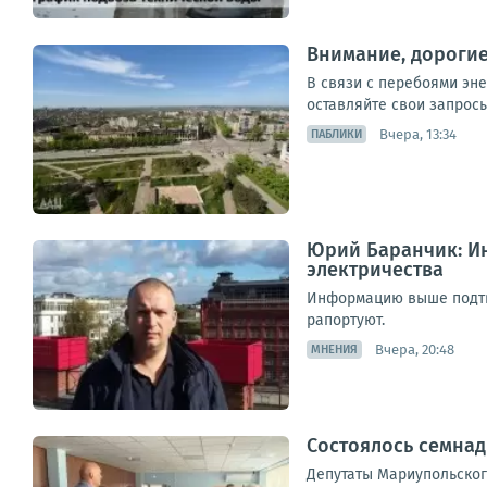
Внимание, дороги
В связи с перебоями эн
оставляйте свои запросы
Вчера, 13:34
ПАБЛИКИ
Юрий Баранчик: Ин
электричества
Информацию выше подтве
рапортуют.
Вчера, 20:48
МНЕНИЯ
Состоялось семнад
Депутаты Мариупольског