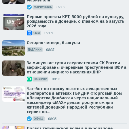
Мариуполя
09:05
МАРИУПОЛЬ
Первые проекты КРТ, 5000 рублей на культуру,
рождаемость в Донецке: о главном на 6 августа
2026 года
09:05
СМИ
Сегодня четверг, 6 августа
08:37
ПАБЛИКИ
За минувшие сутки следователями СК России
зафиксированы очередные преступления ВФУ в
отношении мирного населения ДНР
08:35
ПАБЛИКИ
Чат-бот по поиску льготных лекарственных
препаратов в аптеках ГБУ ДНР «Торговый Дом
«Лекарства Донбасса» через национальный
мессенджер «МАХ» делает доступным для
жителей Донецкой Народной Республики
сервис по...
08:35
ОФИЦ.
Подвоз технической воды в микрорайоне