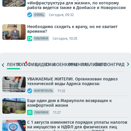
«Инфраструктура для жизни», по которому
работа ведется также в Донбассе и Новороссии
Сегодня, 09:32
ОФИЦ.
Необходимо сходить к врачу, но не хватает
времени?
Сегодня, 10:35
ПАБЛИКИ
ЛЕНТА
ТОП
ОФИЦ.
ВИДЕО
СМИ
ВОЕНКОРЫ
МНЕНИЯ
ПАБЛИКИ
ФОТО
ЛОНГРИДЫ
УВАЖАЕМЫЕ ЖИТЕЛИ!. Организован подвоз
технической воды Адреса подвоза:
11:32
МАРИУПОЛЬ
Еще один дом в Мариуполе возвращен к
комфортной жизни
11:27
ПАБЛИКИ
С 1 августа изменяется порядок уплаты налогов
на имущество и НДФЛ для физических лиц