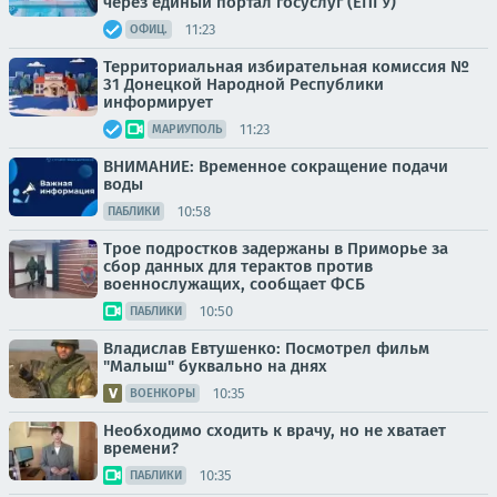
через единый портал госуслуг (ЕПГУ)
11:23
ОФИЦ.
Территориальная избирательная комиссия №
31 Донецкой Народной Республики
информирует
11:23
МАРИУПОЛЬ
ВНИМАНИЕ: Временное сокращение подачи
воды
10:58
ПАБЛИКИ
Трое подростков задержаны в Приморье за
сбор данных для терактов против
военнослужащих, сообщает ФСБ
10:50
ПАБЛИКИ
Владислав Евтушенко: Посмотрел фильм
"Малыш" буквально на днях
10:35
ВОЕНКОРЫ
Необходимо сходить к врачу, но не хватает
времени?
10:35
ПАБЛИКИ