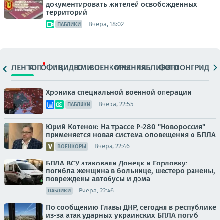
документировать жителей освобожденных
территорий
Вчера, 18:02
ПАБЛИКИ
ЛЕНТА
ТОП
ОФИЦ.
ВИДЕО
СМИ
ВОЕНКОРЫ
МНЕНИЯ
ПАБЛИКИ
ФОТО
ЛОНГРИДЫ
Хроника специальной военной операции
Вчера, 22:55
ПАБЛИКИ
Юрий Котенок: На трассе Р-280 "Новороссия"
применяется новая система оповещения о БПЛА
Вчера, 22:46
ВОЕНКОРЫ
БПЛА ВСУ атаковали Донецк и Горловку:
погибла женщина в больнице, шестеро ранены,
повреждены автобусы и дома
Вчера, 22:46
ПАБЛИКИ
По сообщению Главы ДНР, сегодня в республике
из-за атак ударных украинских БПЛА погиб