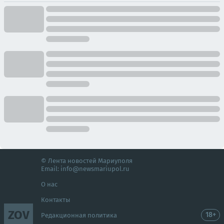
© Лента новостей Мариуполя
Email:
info@newsmariupol.ru
О нас
Контакты
ZOV
18+
Редакционная политика