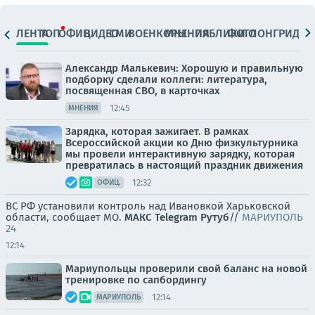
ЛЕНТА
ТОП
ОФИЦ.
ВИДЕО
СМИ
ВОЕНКОРЫ
МНЕНИЯ
ПАБЛИКИ
ФОТО
ЛОНГРИДЫ
Александр Малькевич: Хорошую и правильную
подборку сделали коллеги: литература,
посвященная СВО, в карточках
12:45
МНЕНИЯ
Зарядка, которая зажигает. В рамках
Всероссийской акции ко Дню физкультурника
мы провели интерактивную зарядку, которая
превратилась в настоящий праздник движения
12:32
ОФИЦ.
ВС РФ установили контроль над Ивановкой Харьковской
области, сообщает МО.
МАКС
Telegram
Рутуб
//
МАРИУПОЛЬ
24
12:14
Мариупольцы проверили свой баланс на новой
тренировке по сапбордингу
12:14
МАРИУПОЛЬ