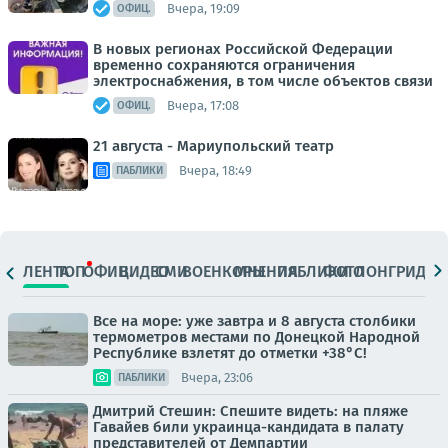
Вчера, 19:09
ОФИЦ.
В новых регионах Российской Федерации
временно сохраняются ограничения
электроснабжения, в том числе объектов связи
Вчера, 17:08
ОФИЦ.
21 августа - Мариупольский театр
Вчера, 18:49
ПАБЛИКИ
ЛЕНТА
ТОП
ОФИЦ.
ВИДЕО
СМИ
ВОЕНКОРЫ
МНЕНИЯ
ПАБЛИКИ
ФОТО
ЛОНГРИДЫ
Все на море: уже завтра и 8 августа столбики
термометров местами по Донецкой Народной
Республике взлетят до отметки +38°C!
Вчера, 23:06
ПАБЛИКИ
Дмитрий Стешин: Спешите видеть: на пляже
Гавайев били украинца-кандидата в палату
представителей от Демпартии