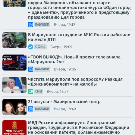
округа Мариуполь объявляет о старте
городского онлайн-фотоконкурса «Один город
– одна мечта», приуроченного к предстоящему
празднованию Дня города
Вчера, 19:12
ПАБЛИКИ
В Мариуполе сотрудники МЧС России работали
на месте ДТП
Вчера, 19:09
ОФИЦ.
«ТВОЙ ВЫХОД!». Новый проект телеканала
«Мариуполь 24»
Вчера, 19:06
ПАБЛИКИ
Чистота Мариуполя под вопросом? Реакция
«Донснабкомплект» на жалобы
Вчера, 18:57
СМИ
21 августа - Мариупольский театр
Вчера, 18:49
ПАБЛИКИ
МВД России информирует. Иностранный
граждан, трудящийся в Российской Федерации
на основании патента, обязан ежемесячно