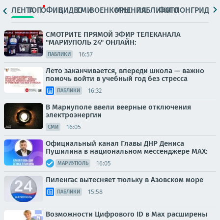
ЛЕНТА
ТОП
ОФИЦ.
ВИДЕО
СМИ
ВОЕНКОРЫ
МНЕНИЯ
ПАБЛИКИ
ФОТО
ЛОНГРИДЫ
СМОТРИТЕ ПРЯМОЙ ЭФИР ТЕЛЕКАНАЛА
"МАРИУПОЛЬ 24" ОНЛАЙН:
16:57
ПАБЛИКИ
Лето заканчивается, впереди школа — важно
помочь войти в учебный год без стресса
16:32
ПАБЛИКИ
В Мариуполе ввели веерные отключения
электроэнергии
16:05
СМИ
Официальный канал Главы ДНР Дениса
Пушилина в национальном мессенджере MAX:
16:05
МАРИУПОЛЬ
Пиленгас вытесняет тюльку в Азовском море
15:58
ПАБЛИКИ
Возможности Цифрового ID в Мах расширены