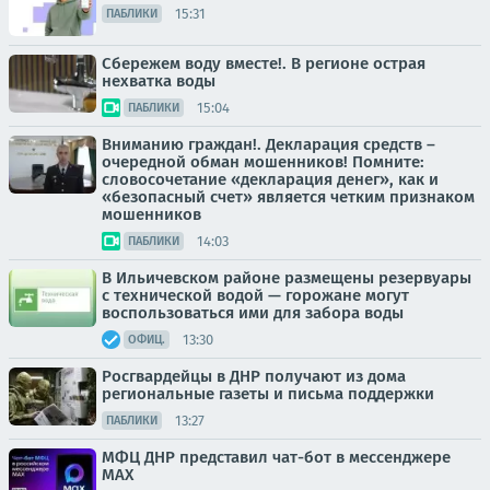
15:31
ПАБЛИКИ
Сбережем воду вместе!. В регионе острая
нехватка воды
15:04
ПАБЛИКИ
Вниманию граждан!. Декларация средств –
очередной обман мошенников! Помните:
словосочетание «декларация денег», как и
«безопасный счет» является четким признаком
мошенников
14:03
ПАБЛИКИ
В Ильичевском районе размещены резервуары
с технической водой — горожане могут
воспользоваться ими для забора воды
13:30
ОФИЦ.
Росгвардейцы в ДНР получают из дома
региональные газеты и письма поддержки
13:27
ПАБЛИКИ
МФЦ ДНР представил чат-бот в мессенджере
MAX