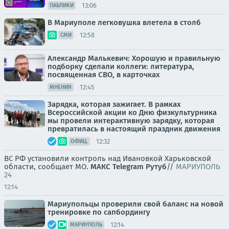
13:06
ПАБЛИКИ
В Мариуполе легковушка влетела в столб
12:58
СМИ
Александр Малькевич: Хорошую и правильную
подборку сделали коллеги: литература,
посвященная СВО, в карточках
12:45
МНЕНИЯ
Зарядка, которая зажигает. В рамках
Всероссийской акции ко Дню физкультурника
мы провели интерактивную зарядку, которая
превратилась в настоящий праздник движения
12:32
ОФИЦ.
ВС РФ установили контроль над Ивановкой Харьковской
области, сообщает МО.
МАКС
Telegram
Рутуб
//
МАРИУПОЛЬ
24
12:14
Мариупольцы проверили свой баланс на новой
тренировке по сапбордингу
12:14
МАРИУПОЛЬ