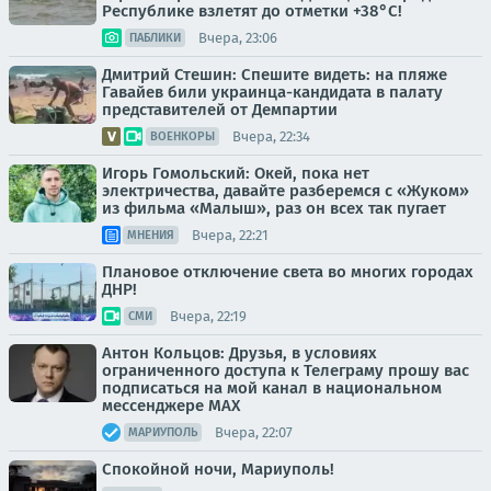
Республике взлетят до отметки +38°C!
Вчера, 23:06
ПАБЛИКИ
Дмитрий Стешин: Спешите видеть: на пляже
Гавайев били украинца-кандидата в палату
представителей от Демпартии
Вчера, 22:34
ВОЕНКОРЫ
Игорь Гомольский: Окей, пока нет
электричества, давайте разберемся с «Жуком»
из фильма «Малыш», раз он всех так пугает
Вчера, 22:21
МНЕНИЯ
Плановое отключение света во многих городах
ДНР!
Вчера, 22:19
СМИ
Антон Кольцов: Друзья, в условиях
ограниченного доступа к Телеграму прошу вас
подписаться на мой канал в национальном
мессенджере МАХ
Вчера, 22:07
МАРИУПОЛЬ
Спокойной ночи, Мариуполь!