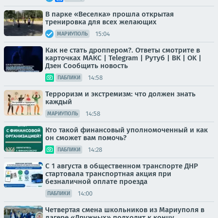
В парке «Веселка» прошла открытая
тренировка для всех желающих
15:04
МАРИУПОЛЬ
Как не стать дроппером?. Ответы смотрите в
карточках МАКС | Telegram | Рутуб | ВК | OK |
Дзен Сообщить новость
14:58
ПАБЛИКИ
Терроризм и экстремизм: что должен знать
каждый
14:58
МАРИУПОЛЬ
Кто такой финансовый уполномоченный и как
он сможет вам помочь?
14:28
ПАБЛИКИ
С 1 августа в общественном транспорте ДНР
стартовала транспортная акция при
безналичной оплате проезда
14:00
ПАБЛИКИ
Четвертая смена школьников из Мариуполя в
лагере «Дружных» подходит к концу