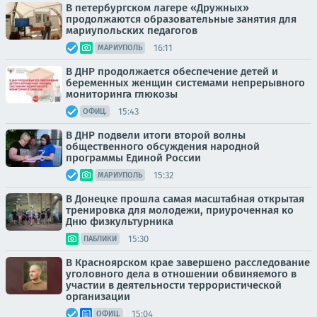
В петербургском лагере «Дружных»
продолжаются образовательные занятия для
мариупольских педагогов
16:11
МАРИУПОЛЬ
В ДНР продолжается обеспечение детей и
беременных женщин системами непрерывного
мониторинга глюкозы
15:43
ОФИЦ.
В ДНР подвели итоги второй волны
общественного обсуждения народной
программы Единой России
15:32
МАРИУПОЛЬ
В Донецке прошла самая масштабная открытая
тренировка для молодежи, приуроченная ко
Дню физкультурника
15:30
ПАБЛИКИ
В Красноярском крае завершено расследование
уголовного дела в отношении обвиняемого в
участии в деятельности террористической
организации
15:04
ОФИЦ.