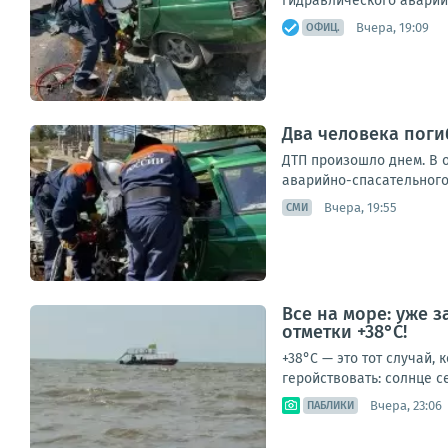
гидравлического аварий
Вчера, 19:09
ОФИЦ.
Два человека поги
ДТП произошло днем. В 
аварийно-спасательного
Вчера, 19:55
СМИ
Все на море: уже 
отметки +38°C!
+38°C — это тот случай, 
геройствовать: солнце се
Вчера, 23:06
ПАБЛИКИ