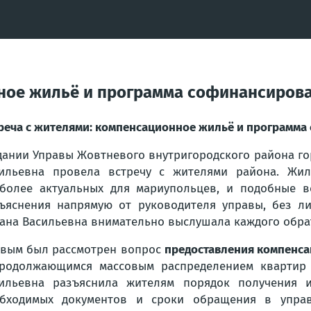
нное жильё и программа софинансиров
реча с жителями: компенсационное жильё и программ
дании Управы Жовтневого внутригородского района г
сильевна
провела встречу с жителями района. Жи
более актуальных для мариупольцев, и подобные 
ъяснения напрямую от руководителя управы, без л
ана Васильевна внимательно выслушала каждого обра
вым был рассмотрен вопрос
предоставления компенса
родолжающимся массовым распределением квартир э
ильевна разъяснила жителям порядок получения 
бходимых документов и сроки обращения в управ