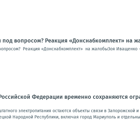
я под вопросом? Реакция «Донснабкомплект» на ж
вопросом? Реакция «Донснабкомплект» на жалобыЗоя Иващенко -
Российской Федерации временно сохраняются огра
татного электропитания остаются объекты связи в Запорожской и 
ецкой Народной Республики, включая город Мариуполь и отдельные