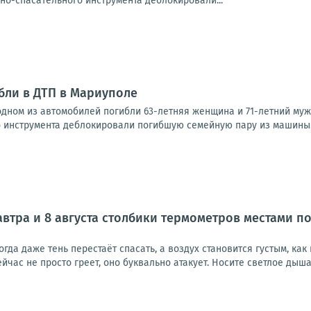
но-спасательного инструмента деблокировали...
бли в ДТП в Мариуполе
одном из автомобилей погибли 63-летняя женщина и 71-летний му
 инструмента деблокировали погибшую семейную пару из машины.Фо
завтра и 8 августа столбики термометров местами 
когда даже тень перестаёт спасать, а воздух становится густым, как
йчас не просто греет, оно буквально атакует. Носите светлое дыша