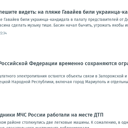
пешите видеть: на пляже Гавайев били украинца-ка
е Гавайев били украинца-кандидата в палату представителей от Д
ина сделать музыку тише. Басин начал бычить, угрожать якобы им
22:34
Российской Федерации временно сохраняются огра
татного электропитания остаются объекты связи в Запорожской и 
ецкой Народной Республики, включая город Мариуполь и отдельные
дники МЧС России работали на месте ДТП
ом районе столкнулись две легковые машины. К сожалению, в одн