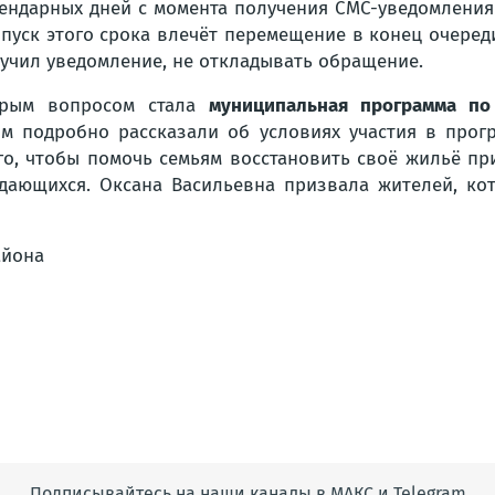
ендарных дней с момента получения СМС-уведомления
пуск этого срока влечёт перемещение в конец очеред
учил уведомление, не откладывать обращение.
орым вопросом стала
муниципальная программа по
ям подробно рассказали об условиях участия в прог
го, чтобы помочь семьям восстановить своё жильё п
дающихся. Оксана Васильевна призвала жителей, ко
айона
Подписывайтесь на наши каналы в МАКС и Telegram