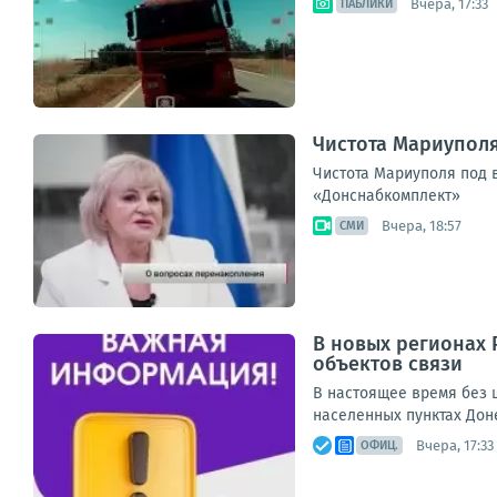
Вчера, 17:33
ПАБЛИКИ
Чистота Мариупол
Чистота Мариуполя под 
«Донснабкомплект»
Вчера, 18:57
СМИ
В новых регионах 
объектов связи
В настоящее время без ш
населенных пунктах Дон
Вчера, 17:33
ОФИЦ.