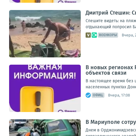
Дмитрий Стешин: С
Спешите видеть: на пляж
отдыхающий попросил Бас
Вчера, 
ВОЕНКОРЫ
В новых регионах 
объектов связи
В настоящее время без ш
населенных пунктах Дон
Вчера, 17:08
ОФИЦ.
В Мариуполе сотру
Днем в Орджоникидзевск