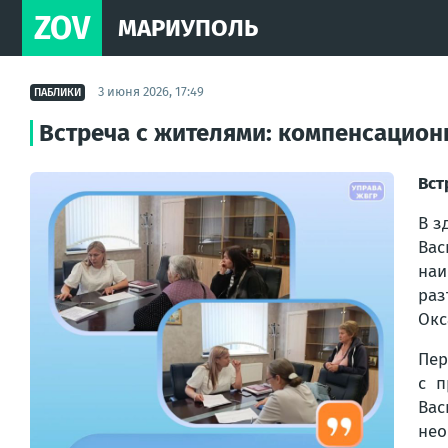
ZOV
МАРИУПОЛЬ
3 июня 2026, 17:49
ПАБЛИКИ
Встреча с жителями: компенсацио
Вст
В з
Ва
наи
раз
Окс
Пер
с п
Вас
нео