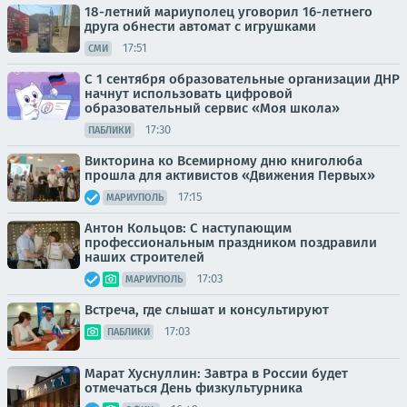
18-летний мариуполец уговорил 16-летнего
друга обнести автомат с игрушками
17:51
СМИ
С 1 сентября образовательные организации ДНР
начнут использовать цифровой
образовательный сервис «Моя школа»
17:30
ПАБЛИКИ
Викторина ко Всемирному дню книголюба
прошла для активистов «Движения Первых»
17:15
МАРИУПОЛЬ
Антон Кольцов: С наступающим
профессиональным праздником поздравили
наших строителей
17:03
МАРИУПОЛЬ
Встреча, где слышат и консультируют
17:03
ПАБЛИКИ
Марат Хуснуллин: Завтра в России будет
отмечаться День физкультурника