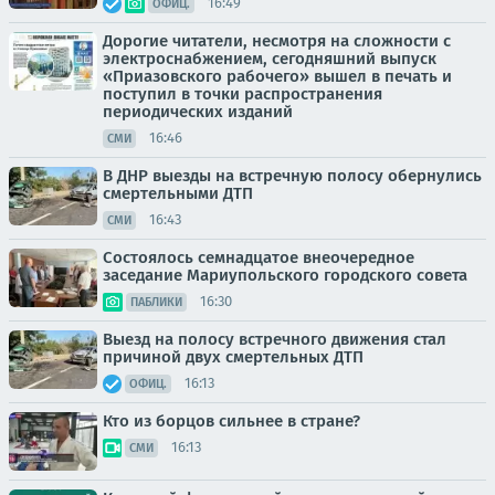
16:49
ОФИЦ.
Дорогие читатели, несмотря на сложности с
электроснабжением, сегодняшний выпуск
«Приазовского рабочего» вышел в печать и
поступил в точки распространения
периодических изданий
16:46
СМИ
В ДНР выезды на встречную полосу обернулись
смертельными ДТП
16:43
СМИ
Состоялось семнадцатое внеочередное
заседание Мариупольского городского совета
16:30
ПАБЛИКИ
Выезд на полосу встречного движения стал
причиной двух смертельных ДТП
16:13
ОФИЦ.
Кто из борцов сильнее в стране?
16:13
СМИ