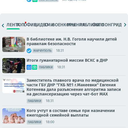
ЛЕНТА
ТОП
ОФИЦ.
ВИДЕО
СМИ
ВОЕНКОРЫ
МНЕНИЯ
ПАБЛИКИ
ФОТО
ЛОНГРИДЫ
В библиотеке им. Н.В. Гоголя научили детей
правилам безопасности
18:31
МАРИУПОЛЬ
Итоги гуманитарной миссии ВСКС в ДНР
18:31
ПАБЛИКИ
Заместитель главного врача по медицинской
части ГБУ ДНР "ГКБ №1 г.Макеевки" Евгения
Котенева дала разъяснение алгоритма записи
на диспансеризацию через чат-бот МАХ
18:31
ПАБЛИКИ
Кого учтут в составе семьи при назначении
ежегодной семейной выплаты
18:00
ПАБЛИКИ