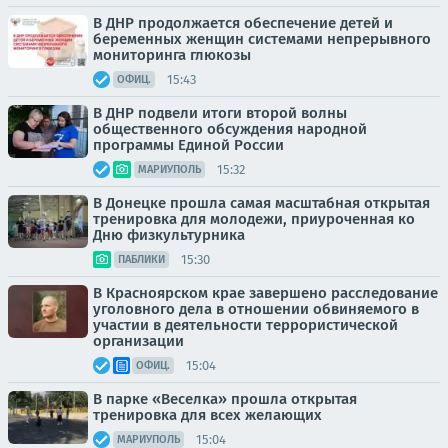
В ДНР продолжается обеспечение детей и
беременных женщин системами непрерывного
мониторинга глюкозы
15:43
ОФИЦ.
В ДНР подвели итоги второй волны
общественного обсуждения народной
программы Единой России
15:32
МАРИУПОЛЬ
В Донецке прошла самая масштабная открытая
тренировка для молодежи, приуроченная ко
Дню физкультурника
15:30
ПАБЛИКИ
В Красноярском крае завершено расследование
уголовного дела в отношении обвиняемого в
участии в деятельности террористической
организации
15:04
ОФИЦ.
В парке «Веселка» прошла открытая
тренировка для всех желающих
15:04
МАРИУПОЛЬ