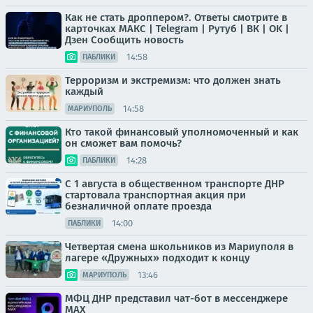
Как не стать дроппером?. Ответы смотрите в
карточках МАКС | Telegram | Рутуб | ВК | OK |
Дзен Сообщить новость
14:58
ПАБЛИКИ
Терроризм и экстремизм: что должен знать
каждый
14:58
МАРИУПОЛЬ
Кто такой финансовый уполномоченный и как
он сможет вам помочь?
14:28
ПАБЛИКИ
С 1 августа в общественном транспорте ДНР
стартовала транспортная акция при
безналичной оплате проезда
14:00
ПАБЛИКИ
Четвертая смена школьников из Мариуполя в
лагере «Дружных» подходит к концу
13:46
МАРИУПОЛЬ
МФЦ ДНР представил чат-бот в мессенджере
MAX