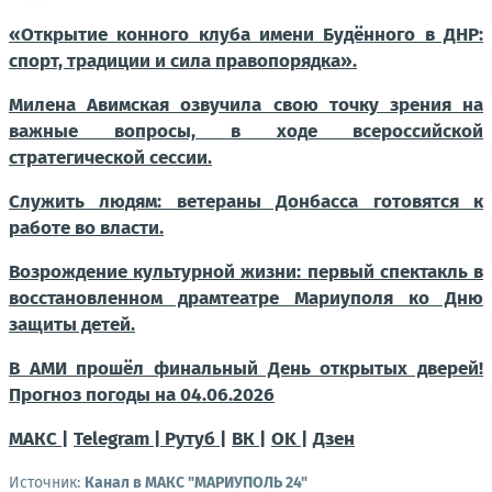
«Открытие конного клуба имени Будённого в ДНР:
спорт, традиции и сила правопорядка».
Милена Авимская озвучила свою точку зрения на
важные вопросы, в ходе всероссийской
стратегической сессии.
Служить людям: ветераны Донбасса готовятся к
работе во власти.
Возрождение культурной жизни: первый спектакль в
восстановленном драмтеатре Мариуполя ко Дню
защиты детей.
В АМИ прошёл финальный День открытых дверей!
Прогноз погоды на 04.06.2026
МАКС |
Telegram |
Рутуб |
ВК |
OK |
Дзен
Источник:
Канал в МАКС "МАРИУПОЛЬ 24"