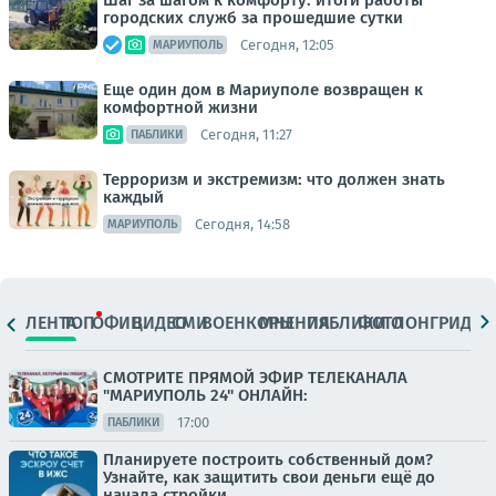
Шаг за шагом к комфорту: итоги работы
городских служб за прошедшие сутки
Сегодня, 12:05
МАРИУПОЛЬ
Еще один дом в Мариуполе возвращен к
комфортной жизни
Сегодня, 11:27
ПАБЛИКИ
Терроризм и экстремизм: что должен знать
каждый
Сегодня, 14:58
МАРИУПОЛЬ
ЛЕНТА
ТОП
ОФИЦ.
ВИДЕО
СМИ
ВОЕНКОРЫ
МНЕНИЯ
ПАБЛИКИ
ФОТО
ЛОНГРИДЫ
СМОТРИТЕ ПРЯМОЙ ЭФИР ТЕЛЕКАНАЛА
"МАРИУПОЛЬ 24" ОНЛАЙН:
17:00
ПАБЛИКИ
Планируете построить собственный дом?
Узнайте, как защитить свои деньги ещё до
начала стройки