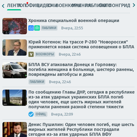
ЛЕНТА
ТОП
ОФИЦ.
ВИДЕО
СМИ
ВОЕНКОРЫ
МНЕНИЯ
ПАБЛИКИ
ФОТО
ЛОНГРИДЫ
Хроника специальной военной операции
Вчера, 22:55
ПАБЛИКИ
Юрий Котенок: На трассе Р-280 "Новороссия"
применяется новая система оповещения о БПЛА
Вчера, 22:46
ВОЕНКОРЫ
БПЛА ВСУ атаковали Донецк и Горловку:
погибла женщина в больнице, шестеро ранены,
повреждены автобусы и дома
Вчера, 22:46
ПАБЛИКИ
По сообщению Главы ДНР, сегодня в республике
из-за атак ударных украинских БПЛА погиб
один человек, еще шесть мирных жителей
получили ранения разной степени тяжести
Вчера, 22:09
ОФИЦ.
Денис Пушилин: Один человек погиб, еще шесть
мирных жителей Республики пострадали
сегодня из-за атак ударных БПЛА ВФУ