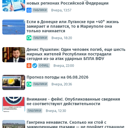
новых регионах Российской Федерации
Вчера, 13:57
ПАБЛИКИ
Если в Донецке или Луганске при +40° жизнь
замирает и плавится, то в Мариуполе она
только начинается
Вчера, 18:20
ПАБЛИКИ
Денис Пушилин: Один человек погиб, еще шесть
мирных жителей Республики пострадали
сегодня из-за атак ударных БПЛА ВФУ
Вчера, 22:00
ОФИЦ.
Прогноз погоды на 06.08.2026
Вчера, 20:36
ПАБЛИКИ
Внимание - фейк!. Опубликованные сведения
не соответствуют действительности
Вчера, 12:30
ПАБЛИКИ
Гангрена ненависти. Сколько ни стой с
зажмуренными глазами — не пройдет страшное