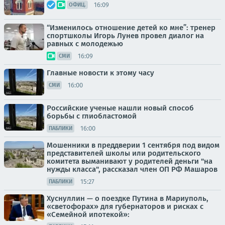
16:09
ОФИЦ.
“Изменилось отношение детей ко мне”: тренер
спортшколы Игорь Лунев провел диалог на
равных с молодежью
16:09
СМИ
Главные новости к этому часу
16:00
СМИ
Российские ученые нашли новый способ
борьбы с глиобластомой
16:00
ПАБЛИКИ
Мошенники в преддверии 1 сентября под видом
представителей школы или родительского
комитета выманивают у родителей деньги "на
нужды класса", рассказал член ОП РФ Машаров
15:27
ПАБЛИКИ
Хуснуллин — о поездке Путина в Мариуполь,
«светофорах» для губернаторов и рисках с
«Семейной ипотекой»: