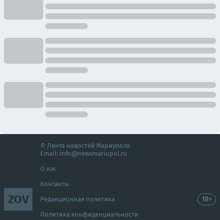
© Лента новостей Мариуполя
Email:
info@newsmariupol.ru
О нас
Контакты
ZOV
18+
Редакционная политика
Политика конфиденциальности