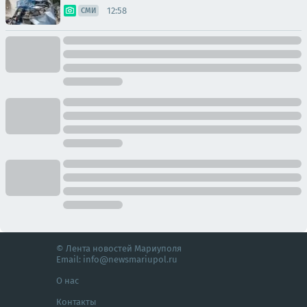
12:58
СМИ
© Лента новостей Мариуполя
Email:
info@newsmariupol.ru
О нас
Контакты