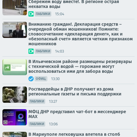
Сбережем воду вместе!. В регионе острая
нехватка воды
15:04
ПАБЛИКИ
Вниманию граждан!. Декларация средств –
очередной обман мошенников! Помните:
словосочетание «декларация денег», как и
«безопасный счет» является четким признаком
мошенников
14:03
ПАБЛИКИ
В Ильичевском районе размещены резервуары
с технической водой — горожане могут
воспользоваться ими для забора воды
13:30
ОФИЦ.
Росгвардейцы в ДНР получают из дома
региональные газеты и письма поддержки
13:27
ПАБЛИКИ
МФЦ ДНР представил чат-бот в мессенджере
MAX
13:06
ПАБЛИКИ
В Мариуполе легковушка влетела в столб