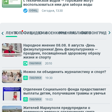
с технической водой — горожане могут
воспользоваться ими для забора воды
Сегодня, 13:30
ОФИЦ.
ЛЕНТА
ТОП
ОФИЦ.
ВИДЕО
СМИ
ВОЕНКОРЫ
МНЕНИЯ
ПАБЛИКИ
ФОТО
ЛОНГРИДЫ
Народное мнение 08.08. 8 августа -День
физкультурника! День физкультурника —
праздник, посвящённый здоровому образу
жизни и спорту
20:10
ПАБЛИКИ
Можно ли объединить журналистику и спорт?
19:30
ПАБЛИКИ
Отделения Социального фонда предоставляет
выплаты детям, получившим травмы и увечья
19:03
ПАБЛИКИ
Жителей Мариуполя предупредили о
временных веерных отключениях света