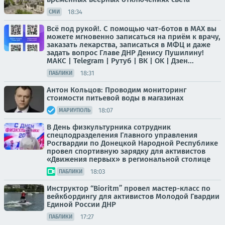
18:34
СМИ
Всё под рукой!. С помощью чат-ботов в МАХ вы
можете мгновенно записаться на приём к врачу,
заказать лекарства, записаться в МФЦ и даже
задать вопрос Главе ДНР Денису Пушилину!
МАКС | Telegram | Рутуб | ВК | OK | Дзен...
18:31
ПАБЛИКИ
Антон Кольцов: Проводим мониторинг
стоимости питьевой воды в магазинах
18:07
МАРИУПОЛЬ
В День физкультурника сотрудник
спецподразделения Главного управления
Росгвардии по Донецкой Народной Республике
провел спортивную зарядку для активистов
«Движения первых» в региональной столице
18:03
ПАБЛИКИ
Инструктор “Bioritm” провел мастер-класс по
вейкбордингу для активистов Молодой Гвардии
Единой России ДНР
17:27
ПАБЛИКИ