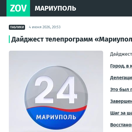
ZOV
МАРИУПОЛЬ
4 июня 2026, 20:53
ПАБЛИКИ
Дайджест телепрограмм «Мариуполь
Дайджест
Город, в
Делегаци
Это был 
Завершен
Шаг за ш
Восстано