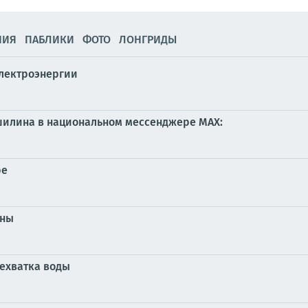
НИЯ
ПАБЛИКИ
ФОТО
ЛОНГРИДЫ
лектроэнергии
илина в национальном мессенджере MAX:
ре
ены
нехватка воды