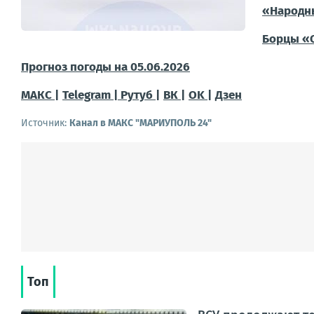
«Народн
Борцы «
Прогноз погоды на 05.06.2026
МАКС |
Telegram |
Рутуб |
ВК |
OK |
Дзен
Источник:
Канал в МАКС "МАРИУПОЛЬ 24"
Топ