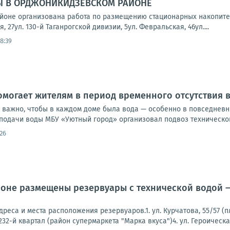
Ы В ОРДЖОНИКИДЗЕВСКОМ РАЙОНЕ
йоне организована работа по размещению стационарных накопите
, 27ул. 130-й Таганрогской дивизии, 5ул. Февральская, 46ул....
8:39
могает жителям в период временного отсутствия
 важно, чтобы в каждом доме была вода — особенно в повседневны
подачи воды МБУ «Уютный город» организовал подвоз технической
26
оне размещены резервуары с технической водой —
реса и места расположения резервуаров.1. ул. Курчатова, 55/57 (п
32-й квартал (район супермаркета "Марка вкуса")4. ул. Героическая,