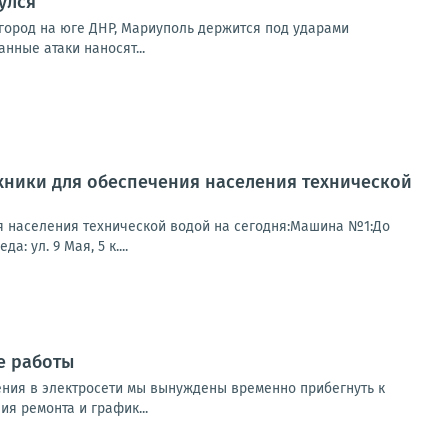
улся
город на юге ДНР, Мариуполь держится под ударами
нные атаки наносят...
хники для обеспечения населения технической
я населения технической водой на сегодня:Машина №1:До
: ул. 9 Мая, 5 к....
е работы
ния в электросети мы вынуждены временно прибегнуть к
я ремонта и график...