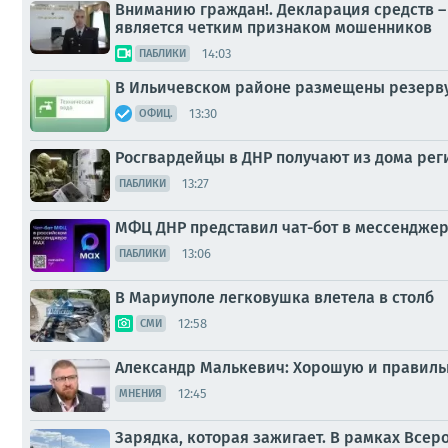
Вниманию граждан!. Декларация средств –
является четким признаком мошенников
14:03
ПАБЛИКИ
В Ильичевском районе размещены резервуа
13:30
ОФИЦ.
Росгвардейцы в ДНР получают из дома рег
13:27
ПАБЛИКИ
МФЦ ДНР представил чат-бот в мессендже
13:06
ПАБЛИКИ
В Мариуполе легковушка влетела в столб
12:58
СМИ
Александр Малькевич: Хорошую и правильн
12:45
МНЕНИЯ
Зарядка, которая зажигает. В рамках Все