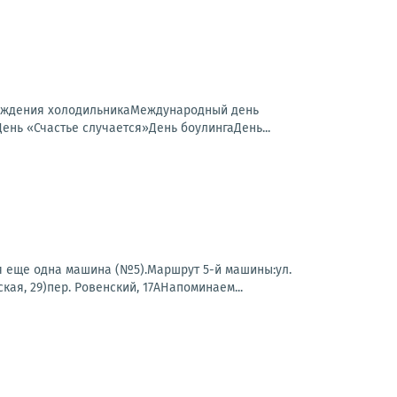
рождения холодильникаМеждународный день
ь «Счастье случается»День боулингаДень...
 еще одна машина (№5).Маршрут 5-й машины:ул.
ая, 29)пер. Ровенский, 17АНапоминаем...