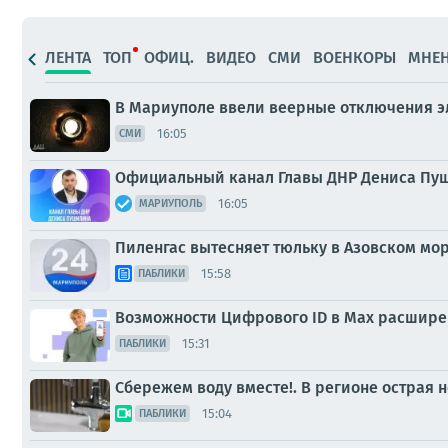
ЛЕНТА
ТОП
ОФИЦ.
ВИДЕО
СМИ
ВОЕНКОРЫ
МНЕ
В Мариуполе ввели веерные отключения э
16:05
СМИ
Официальный канал Главы ДНР Дениса Пуш
16:05
МАРИУПОЛЬ
Пиленгас вытесняет тюльку в Азовском мо
15:58
ПАБЛИКИ
Возможности Цифрового ID в Мах расшир
15:31
ПАБЛИКИ
Сбережем воду вместе!. В регионе острая 
15:04
ПАБЛИКИ