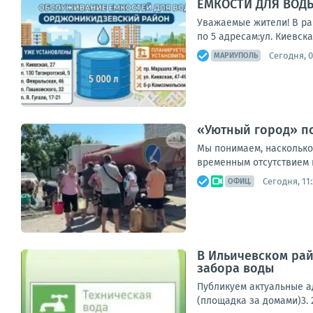
ЕМКОСТИ ДЛЯ ВОД
Уважаемые жители! В ра
по 5 адресам:ул. Киевская
Сегодня, 0
МАРИУПОЛЬ
«Уютный город» по
Мы понимаем, насколько
временным отсутствием 
Сегодня, 11:
ОФИЦ.
В Ильичевском рай
забора воды
Публикуем актуальные ад
(площадка за домами)3. 2