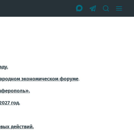
аду.
ународном экономическом форуме
.
имферополь».
027 год.
вых действий.