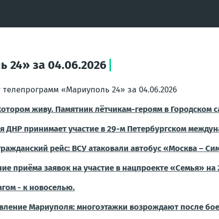
 24» за 04.06.2026
 телепрограмм «Мариуполь 24» за 04.06.2026
 котором живу. Памятник лётчикам-героям в Городском с
я ДНР принимает участие в 29-м Петербургском межд
гражданский рейс: ВСУ атаковали автобус «Москва – С
ие приёма заявок на участие в нацпроекте «Семья» на 2
агом - к новоселью.
вление Мариуполя: многоэтажки возрождают после бое