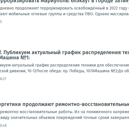
рроризировать Мариуполь: блэкаут в городе затян
дневно продолжают терроризировать освобождённый в 2022 году 
тают мобильные огневые группы и средства ПВО. Однако массирова
55
. Публикуем актуальный график распределения те
 Машина №1:
куем актуальный график распределения техники для обеспечени
гской дивизии, 10-12После обеда: пр. Победы, 107АМашина №2:До обеда
8:27
нергетики продолжают ремонтно-восстановительны
ремонтно-восстановительные работы. Из-за пониженного напряже
виду значительных объемов повреждений точные сроки завершени
0:48