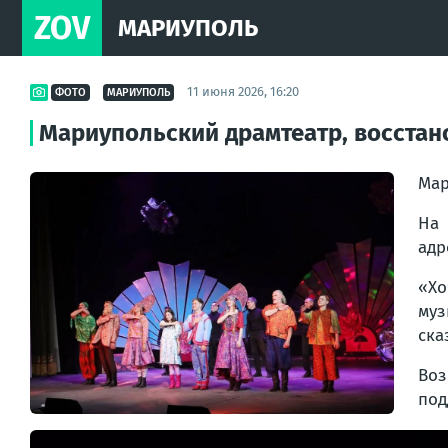
ZOV
МАРИУПОЛЬ
11 июня 2026, 16:20
ФОТО
МАРИУПОЛЬ
Мариупольский драмтеатр, восстан
Мар
На 
адр
«Хо
муз
ска
Воз
под