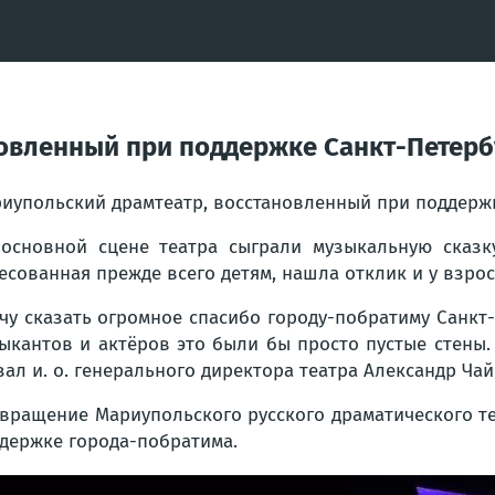
овленный при поддержке Санкт-Петербу
иупольский драмтеатр, восстановленный при поддержк
основной сцене театра сыграли музыкальную сказку
есованная прежде всего детям, нашла отклик и у взро
чу сказать огромное спасибо городу-побратиму Санкт-
ыкантов и актёров это были бы просто пустые стены
зал и. о. генерального директора театра Александр Чай
вращение Мариупольского русского драматического т
держке города-побратима.