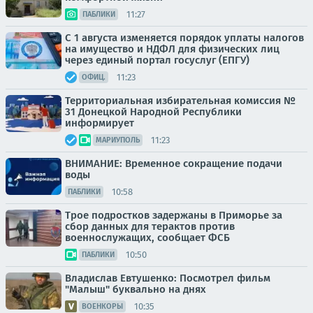
11:27
ПАБЛИКИ
С 1 августа изменяется порядок уплаты налогов
на имущество и НДФЛ для физических лиц
через единый портал госуслуг (ЕПГУ)
11:23
ОФИЦ.
Территориальная избирательная комиссия №
31 Донецкой Народной Республики
информирует
11:23
МАРИУПОЛЬ
ВНИМАНИЕ: Временное сокращение подачи
воды
10:58
ПАБЛИКИ
Трое подростков задержаны в Приморье за
сбор данных для терактов против
военнослужащих, сообщает ФСБ
10:50
ПАБЛИКИ
Владислав Евтушенко: Посмотрел фильм
"Малыш" буквально на днях
10:35
ВОЕНКОРЫ