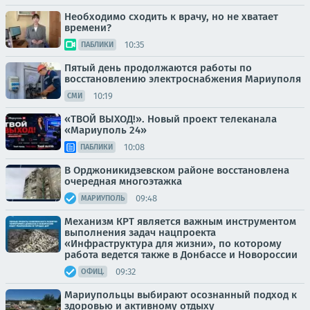
Необходимо сходить к врачу, но не хватает
времени?
10:35
ПАБЛИКИ
Пятый день продолжаются работы по
восстановлению электроснабжения Мариуполя
10:19
СМИ
«ТВОЙ ВЫХОД!». Новый проект телеканала
«Мариуполь 24»
10:08
ПАБЛИКИ
В Орджоникидзевском районе восстановлена
очередная многоэтажка
09:48
МАРИУПОЛЬ
Механизм КРТ является важным инструментом
выполнения задач нацпроекта
«Инфраструктура для жизни», по которому
работа ведется также в Донбассе и Новороссии
09:32
ОФИЦ.
Мариупольцы выбирают осознанный подход к
здоровью и активному отдыху