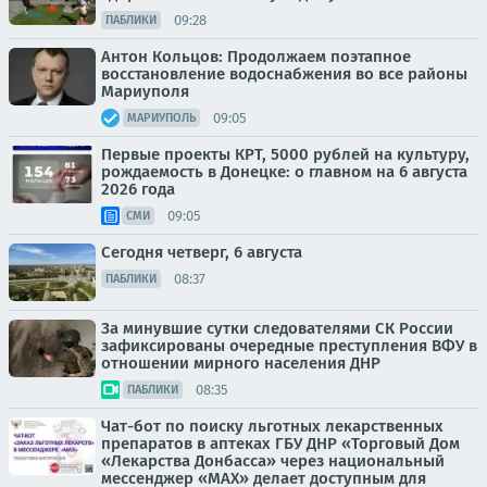
09:28
ПАБЛИКИ
Антон Кольцов: Продолжаем поэтапное
восстановление водоснабжения во все районы
Мариуполя
09:05
МАРИУПОЛЬ
Первые проекты КРТ, 5000 рублей на культуру,
рождаемость в Донецке: о главном на 6 августа
2026 года
09:05
СМИ
Сегодня четверг, 6 августа
08:37
ПАБЛИКИ
За минувшие сутки следователями СК России
зафиксированы очередные преступления ВФУ в
отношении мирного населения ДНР
08:35
ПАБЛИКИ
Чат-бот по поиску льготных лекарственных
препаратов в аптеках ГБУ ДНР «Торговый Дом
«Лекарства Донбасса» через национальный
мессенджер «МАХ» делает доступным для