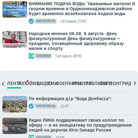
ВНИМАНИЕ ПОДАЧА ВОДЫ. Уважаемые жители! В
скором времени в Орджоникидзевском районе
будет временно возобновлена подача воды
Сегодня, 21:03
МАРИУПОЛЬ
Народное мнение 08.08. 8 августа -День
физкультурника! День физкультурника —
праздник, посвящённый здоровому образу
жизни и спорту
Сегодня, 20:10
ПАБЛИКИ
ЛЕНТА
ТОП
ОФИЦ.
ВИДЕО
СМИ
ВОЕНКОРЫ
МНЕНИЯ
ПАБЛИКИ
ФОТО
ЛОНГРИДЫ
По информации д/р "Вода Донбасса":
22:57
МАРИУПОЛЬ
Радио ПИКА поддерживает своих коллег по
эфиру — и их инициативу по предупреждению
людей на дорогах Юго-Запада России
21:09
ПАБЛИКИ