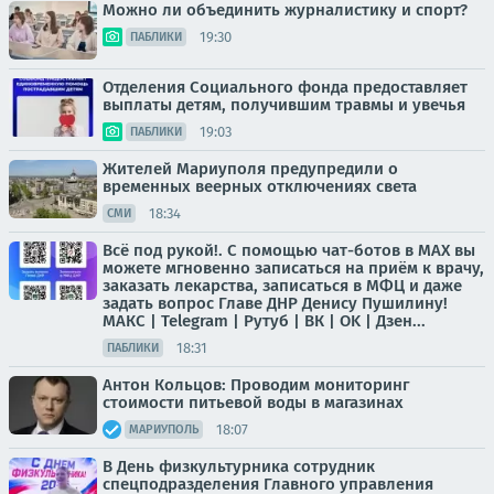
Можно ли объединить журналистику и спорт?
19:30
ПАБЛИКИ
Отделения Социального фонда предоставляет
выплаты детям, получившим травмы и увечья
19:03
ПАБЛИКИ
Жителей Мариуполя предупредили о
временных веерных отключениях света
18:34
СМИ
Всё под рукой!. С помощью чат-ботов в МАХ вы
можете мгновенно записаться на приём к врачу,
заказать лекарства, записаться в МФЦ и даже
задать вопрос Главе ДНР Денису Пушилину!
МАКС | Telegram | Рутуб | ВК | OK | Дзен...
18:31
ПАБЛИКИ
Антон Кольцов: Проводим мониторинг
стоимости питьевой воды в магазинах
18:07
МАРИУПОЛЬ
В День физкультурника сотрудник
спецподразделения Главного управления