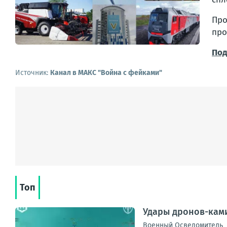
Про
про
Под
Источник:
Канал в МАКС "Война с фейками"
Топ
Удары дронов-ками
Военный Осведомитель