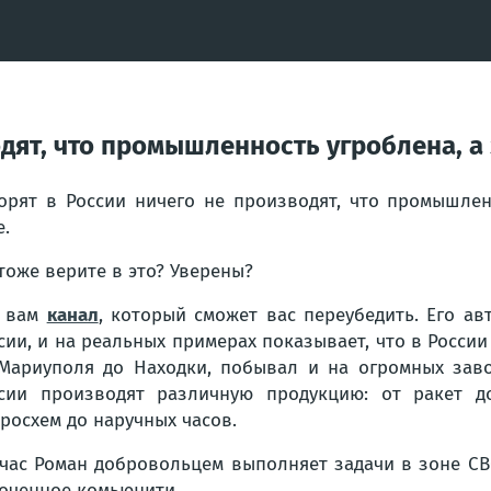
одят, что промышленность угроблена, а
орят в России ничего не производят, что промышлен
е.
тоже верите в это? Уверены?
т вам
канал
, который сможет вас переубедить. Его ав
сии, и на реальных примерах показывает, что в Росси
Мариуполя до Находки, побывал и на огромных заво
сии производят различную продукцию: от ракет д
росхем до наручных часов.
час Роман добровольцем выполняет задачи в зоне СВ
оченное комьюнити.