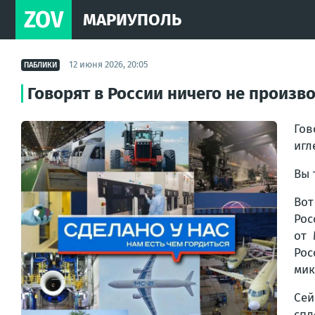
ZOV
МАРИУПОЛЬ
12 июня 2026, 20:05
ПАБЛИКИ
Говорят в России ничего не произв
Гов
игл
Вы 
Во
Рос
от 
Рос
мик
Сей
спл