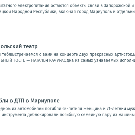
татного электропитания остаются объекты связи в Запорожской и 
ецкой Народной Республики, включая город Мариуполь и отдельные
польский театр
 тебя!Встречаемся с вами на концерте двух прекрасных артисто
ЫЙ ГОСТЬ — НАТАЛЬЯ КАЧУРАОдна из самых узнаваемых исполнит
бли в ДТП в Мариуполе
одном из автомобилей погибли 63-летняя женщина и 71-летний му
 инструмента деблокировали погибшую семейную пару из машины.Фо