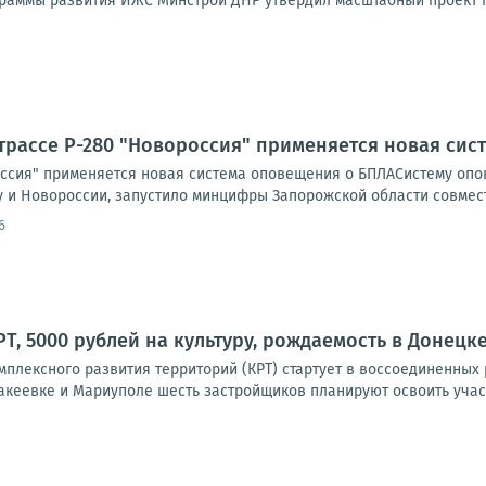
раммы развития ИЖС Минстрой ДНР утвердил масштабный проект пл
трассе Р-280 "Новороссия" применяется новая си
оссия" применяется новая система оповещения о БПЛАСистему опов
 и Новороссии, запустило минцифры Запорожской области совместн
6
, 5000 рублей на культуру, рождаемость в Донецке:
мплексного развития территорий (КРТ) стартует в воссоединенных
акеевке и Мариуполе шесть застройщиков планируют освоить участ