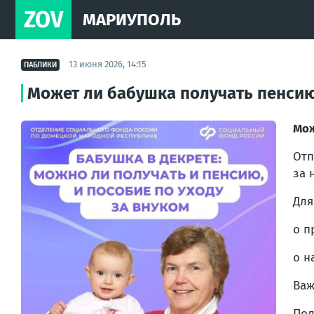
ZOV
МАРИУПОЛЬ
13 июня 2026, 14:15
ПАБЛИКИ
Может ли бабушка получать пенсию
Мож
Отп
за 
Для
о п
о н
Важ
Пол