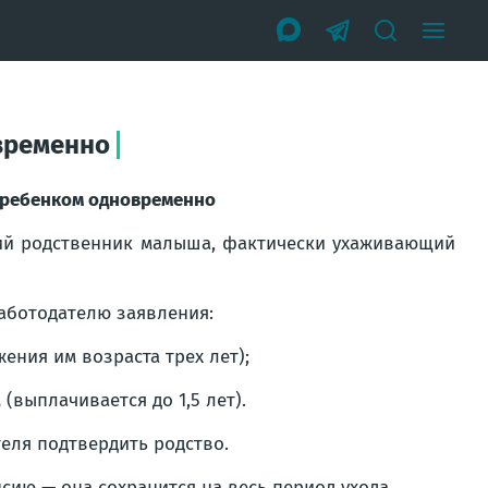
овременно
а ребенком одновременно
ий родственник малыша, фактически ухаживающий
аботодателю заявления:
ения им возраста трех лет);
(выплачивается до 1,5 лет).
еля подтвердить родство.
сию — она сохранится на весь период ухода.