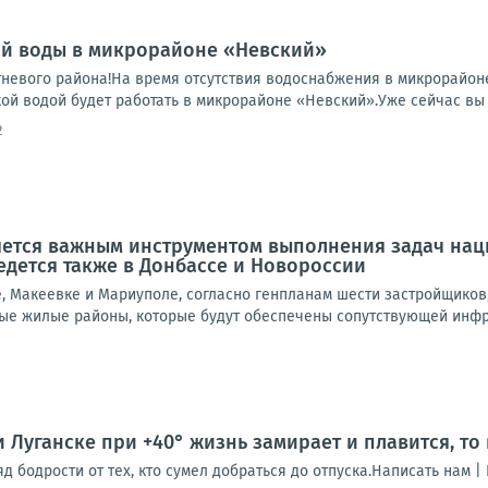
ой воды в микрорайоне «Невский»
евого района!На время отсутствия водоснабжения в микрорайоне
кой водой будет работать в микрорайоне «Невский».Уже сейчас вы 
2
яется важным инструментом выполнения задач нац
едется также в Донбассе и Новороссии
е, Макеевке и Мариуполе, согласно генпланам шести застройщиков
ые жилые районы, которые будут обеспечены сопутствующей инфрас
и Луганске при +40° жизнь замирает и плавится, то
 бодрости от тех, кто сумел добраться до отпуска.Написать нам |