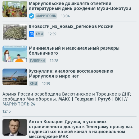
Мариупольские дошколята отметили
литературный день рождения Мухи-Цокотухи
13:04
МАРИУПОЛЬ
#Новости_из_новых_регионов России
12:39
СМИ
Минимальный и максимальный размеры
больничного
12:28
ПАБЛИКИ
Хуснуллин: аналогов восстановлению
Мариуполя в мире нет
12:19
СМИ
Армия России освободила Васютинское и Торецкое в ДНР,
сообщило Минобороны.
МАКС |
Telegram |
Рутуб |
ВК |
//
МАРИУПОЛЬ 24
12:15
Антон Кольцов: Друзья, в условиях
ограниченного доступа к Телеграму прошу вас
подписаться на мой канал в национальном
мессенджере МАХ