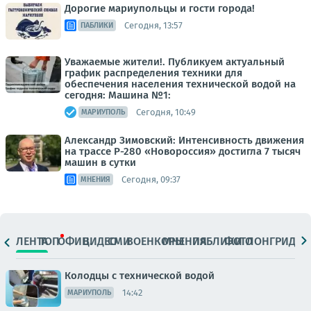
Дорогие мариупольцы и гости города!
Сегодня, 13:57
ПАБЛИКИ
Уважаемые жители!. Публикуем актуальный
график распределения техники для
обеспечения населения технической водой на
сегодня: Машина №1:
Сегодня, 10:49
МАРИУПОЛЬ
Александр Зимовский: Интенсивность движения
на трассе Р-280 «Новороссия» достигла 7 тысяч
машин в сутки
Сегодня, 09:37
МНЕНИЯ
ЛЕНТА
ТОП
ОФИЦ.
ВИДЕО
СМИ
ВОЕНКОРЫ
МНЕНИЯ
ПАБЛИКИ
ФОТО
ЛОНГРИДЫ
Колодцы с технической водой
14:42
МАРИУПОЛЬ