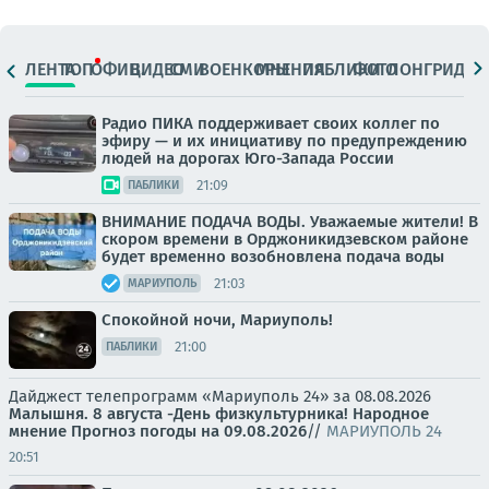
ЛЕНТА
ТОП
ОФИЦ.
ВИДЕО
СМИ
ВОЕНКОРЫ
МНЕНИЯ
ПАБЛИКИ
ФОТО
ЛОНГРИДЫ
Радио ПИКА поддерживает своих коллег по
эфиру — и их инициативу по предупреждению
людей на дорогах Юго-Запада России
21:09
ПАБЛИКИ
ВНИМАНИЕ ПОДАЧА ВОДЫ. Уважаемые жители! В
скором времени в Орджоникидзевском районе
будет временно возобновлена подача воды
21:03
МАРИУПОЛЬ
Спокойной ночи, Мариуполь!
21:00
ПАБЛИКИ
Дайджест телепрограмм «Мариуполь 24» за 08.08.2026
Малышня.
8 августа -День физкультурника! Народное
мнение
Прогноз погоды на 09.08.2026
//
МАРИУПОЛЬ 24
20:51