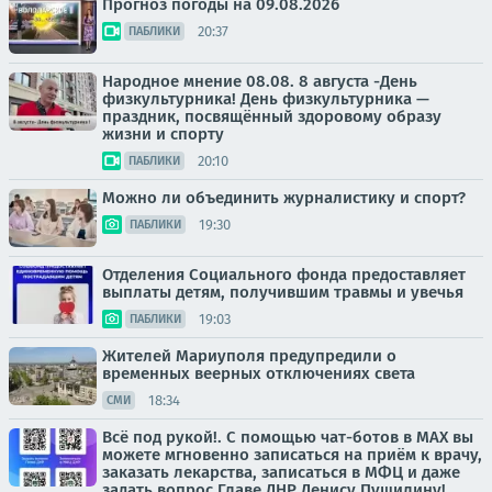
Прогноз погоды на 09.08.2026
20:37
ПАБЛИКИ
Народное мнение 08.08. 8 августа -День
физкультурника! День физкультурника —
праздник, посвящённый здоровому образу
жизни и спорту
20:10
ПАБЛИКИ
Можно ли объединить журналистику и спорт?
19:30
ПАБЛИКИ
Отделения Социального фонда предоставляет
выплаты детям, получившим травмы и увечья
19:03
ПАБЛИКИ
Жителей Мариуполя предупредили о
временных веерных отключениях света
18:34
СМИ
Всё под рукой!. С помощью чат-ботов в МАХ вы
можете мгновенно записаться на приём к врачу,
заказать лекарства, записаться в МФЦ и даже
задать вопрос Главе ДНР Денису Пушилину!