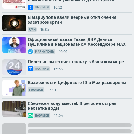
помочь войти в учебный год без стресса
16:32
ПАБЛИКИ
В Мариуполе ввели веерные отключения
электроэнергии
16:05
СМИ
Официальный канал Главы ДНР Дениса
Пушилина в национальном мессенджере MAX:
16:05
МАРИУПОЛЬ
Пиленгас вытесняет тюльку в Азовском море
15:58
ПАБЛИКИ
Возможности Цифрового ID в Мах расширены
15:31
ПАБЛИКИ
Сбережем воду вместе!. В регионе острая
нехватка воды
15:04
ПАБЛИКИ