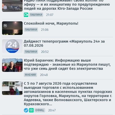
Радио ПИКА поддерживает своих коллег по
эфиру — и их инициативу по предупреждению
людей на дорогах Юго-Запада России
21:07
ПАБЛИКИ
Спокойной ночи, Мариуполь!
21:06
ПАБЛИКИ
Дайджест телепрограмм «Мариуполь 24» за
07.08.2026
20:52
ПАБЛИКИ
Юрий Баранчик: Информацию выше
подтверждаю - знакомые из Мариуполя пишут,
что уже семь дней сидят без электричества
20:48
МНЕНИЯ
С 5 по 7 августа 2026 года осуществлена
выездная торговля с использованием
автомагазинов в населенных пунктах городских
округов Горловка, Мариуполь, на территории г.
Авдеевка, также Волновахского, Шахтерского и
Кураховского...
20:47
ОФИЦ.