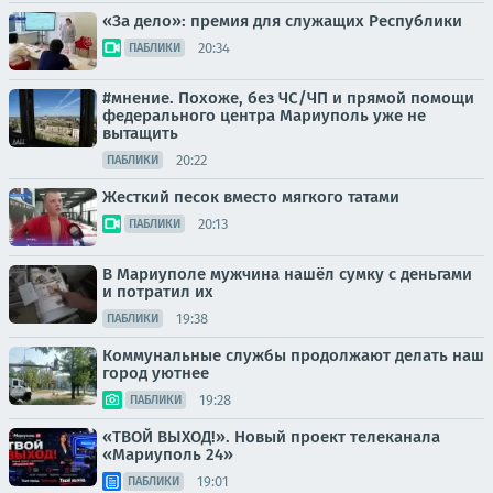
«За дело»: премия для служащих Республики
20:34
ПАБЛИКИ
#мнение. Похоже, без ЧС/ЧП и прямой помощи
федерального центра Мариуполь уже не
вытащить
20:22
ПАБЛИКИ
Жесткий песок вместо мягкого татами
20:13
ПАБЛИКИ
В Мариуполе мужчина нашёл сумку с деньгами
и потратил их
19:38
ПАБЛИКИ
Коммунальные службы продолжают делать наш
город уютнее
19:28
ПАБЛИКИ
«ТВОЙ ВЫХОД!». Новый проект телеканала
«Мариуполь 24»
19:01
ПАБЛИКИ