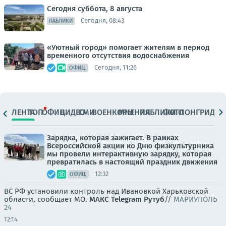
Сегодня суббота, 8 августа
Сегодня, 08:43
ПАБЛИКИ
«Уютный город» помогает жителям в период
временного отсутствия водоснабжения
Сегодня, 11:26
ОФИЦ.
ЛЕНТА
ТОП
ОФИЦ.
ВИДЕО
СМИ
ВОЕНКОРЫ
МНЕНИЯ
ПАБЛИКИ
ФОТО
ЛОНГРИДЫ
Зарядка, которая зажигает. В рамках
Всероссийской акции ко Дню физкультурника
мы провели интерактивную зарядку, которая
превратилась в настоящий праздник движения
12:32
ОФИЦ.
ВС РФ установили контроль над Ивановкой Харьковской
области, сообщает МО.
МАКС
Telegram
Рутуб
//
МАРИУПОЛЬ
24
12:14