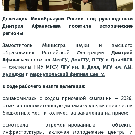
Делегация Минобрнауки России под руководством
Дмитрия Афанасьева посетила исторические
регионы
Заместитель Министра науки и высшего
образования Российской Федерации
Дмитрий
Афанасьев
посетил
МелГУ
,
ДонГТУ
,
ПГТУ
и
ДонНАСА
— филиалы НИУ МГСУ,
ЛГУ им. В. Даля
,
МГУ им. А.И.
Куинджи
и
Мариупольский филиал СевГУ.
В ходе рабочего визита делегация:
ознакомилась с ходом приемной кампании — 2026,
отметив положительную динамику увеличения числа
бюджетных мест и количества заявлений на прием;
осмотрела отремонтированные объекты
инфраструктуры, включая молодежные центры и