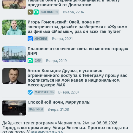
Гавайев били украинца-кандидата в палату
представителей от Демпартии
Вчера, 22:34
ВОЕНКОРЫ
Игорь Гомольский: Окей, пока нет
электричества, давайте разберемся с «Жуком»
из фильма «Малыш», раз он всех так пугает
Вчера, 22:21
МНЕНИЯ
Плановое отключение света во многих городах
ДНР!
Вчера, 22:19
СМИ
Антон Кольцов: Друзья, в условиях
ограниченного доступа к Телеграму прошу вас
подписаться на мой канал в национальном
мессенджере МАХ
Вчера, 22:07
МАРИУПОЛЬ
Спокойной ночи, Мариуполь!
Вчера, 21:08
ПАБЛИКИ
Дайджест телепрограмм «Мариуполь 24» за 06.08.2026
Город, в котором живу. Улица Энгельса.
Прогноз погоды на
07.08.2026
//
МАРИУПОЛЬ 24