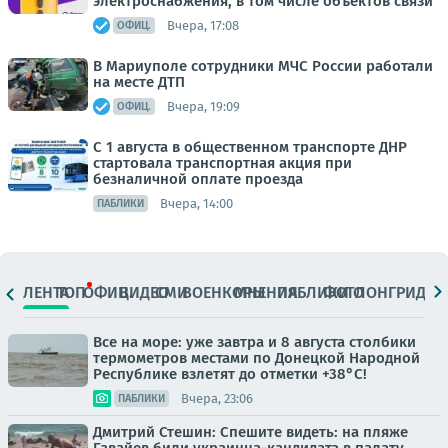
электроснабжения, в том числе объектов связи
Вчера, 17:08
ОФИЦ.
В Мариуполе сотрудники МЧС России работали
на месте ДТП
Вчера, 19:09
ОФИЦ.
С 1 августа в общественном транспорте ДНР
стартовала транспортная акция при
безналичной оплате проезда
Вчера, 14:00
ПАБЛИКИ
ЛЕНТА
ТОП
ОФИЦ.
ВИДЕО
СМИ
ВОЕНКОРЫ
МНЕНИЯ
ПАБЛИКИ
ФОТО
ЛОНГРИДЫ
Все на море: уже завтра и 8 августа столбики
термометров местами по Донецкой Народной
Республике взлетят до отметки +38°C!
Вчера, 23:06
ПАБЛИКИ
Дмитрий Стешин: Спешите видеть: на пляже