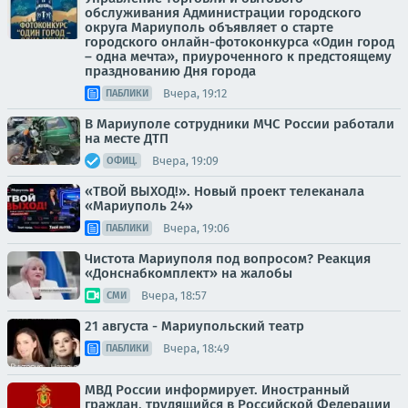
обслуживания Администрации городского
округа Мариуполь объявляет о старте
городского онлайн-фотоконкурса «Один город
– одна мечта», приуроченного к предстоящему
празднованию Дня города
Вчера, 19:12
ПАБЛИКИ
В Мариуполе сотрудники МЧС России работали
на месте ДТП
Вчера, 19:09
ОФИЦ.
«ТВОЙ ВЫХОД!». Новый проект телеканала
«Мариуполь 24»
Вчера, 19:06
ПАБЛИКИ
Чистота Мариуполя под вопросом? Реакция
«Донснабкомплект» на жалобы
Вчера, 18:57
СМИ
21 августа - Мариупольский театр
Вчера, 18:49
ПАБЛИКИ
МВД России информирует. Иностранный
граждан, трудящийся в Российской Федерации