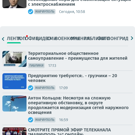
с электроснабжением
Сегодня, 10:58
МАРИУПОЛЬ
ЛЕНТА
ТОП
ОФИЦ.
ВИДЕО
СМИ
ВОЕНКОРЫ
МНЕНИЯ
ПАБЛИКИ
ФОТО
ЛОНГРИДЫ
Территориальное общественное
самоуправление - преимущества для жителей
17:13
ПАБЛИКИ
Предприятию требуются:. - грузчики – 20
человек
17:09
МАРИУПОЛЬ
Антон Кольцов: Несмотря на сложную
оперативную обстановку, в округе
продолжается модернизация сетей наружного
освещения
16:59
МАРИУПОЛЬ
СМОТРИТЕ ПРЯМОЙ ЭФИР ТЕЛЕКАНАЛА
"МАРИУПОЛЬ 24" ОНЛАЙН: