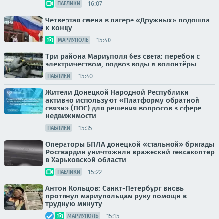
16:07
ПАБЛИКИ
Четвертая смена в лагере «Дружных» подошла
к концу
15:40
МАРИУПОЛЬ
Три района Мариуполя без света: перебои с
электричеством, подвоз воды и волонтёры
15:40
ПАБЛИКИ
Жители Донецкой Народной Республики
активно используют «Платформу обратной
связи» (ПОС) для решения вопросов в сфере
недвижимости
15:35
ПАБЛИКИ
Операторы БПЛА донецкой «стальной» бригады
Росгвардии уничтожили вражеский гексакоптер
в Харьковской области
15:22
ПАБЛИКИ
Антон Кольцов: Санкт-Петербург вновь
протянул мариупольцам руку помощи в
трудную минуту
15:15
МАРИУПОЛЬ