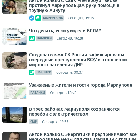
Антон Кольцов: Санкт-Петербург вновь
протянул мариупольцам руку помощи в
трудную минуту
Сегодня, 15:15
МАРИУПОЛЬ
Что делать, если увидели БПЛА?
Сегодня, 16:28
ПАБЛИКИ
Следователями СК России зафиксированы
очередные преступления ВФУ в отношении
мирного населения ДНР
Сегодня, 08:37
ПАБЛИКИ
Уважаемые жители и гости города Мариуполя
Сегодня, 12:42
ПАБЛИКИ
В трех районах Мариуполя сохраняются
перебои с электричеством
Сегодня, 13:57
СМИ
Антон Кольцов: Энергетики предпринимают все
необходимые меры для стабилизации ситуации