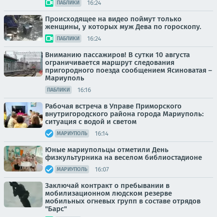
16:24
ПАБЛИКИ
Происходящее на видео поймут только
женщины, у которых муж Дева по гороскопу.
16:24
ПАБЛИКИ
Вниманию пассажиров! В сутки 10 августа
ограничивается маршрут следования
пригородного поезда сообщением Ясиноватая –
Мариуполь
16:16
ПАБЛИКИ
Рабочая встреча в Управе Приморского
внутригородского района города Мариуполь:
ситуация с водой и светом
16:14
МАРИУПОЛЬ
Юные мариупольцы отметили День
физкультурника на веселом библиостадионе
16:07
МАРИУПОЛЬ
Заключай контракт о пребывании в
мобилизационном людском резерве
мобильных огневых групп в составе отрядов
"Барс"