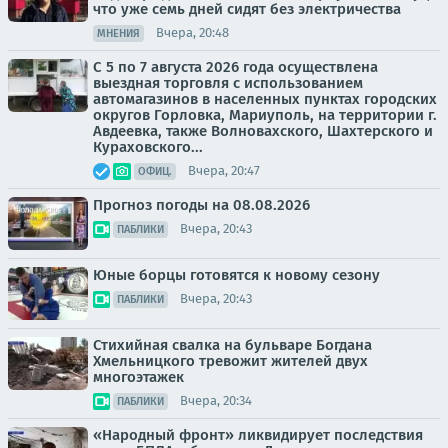
что уже семь дней сидят без электричества
Вчера, 20:48
МНЕНИЯ
С 5 по 7 августа 2026 года осуществлена
выездная торговля с использованием
автомагазинов в населенных пунктах городских
округов Горловка, Мариуполь, на территории г.
Авдеевка, также Волновахского, Шахтерского и
Кураховского...
Вчера, 20:47
ОФИЦ.
Прогноз погоды на 08.08.2026
Вчера, 20:43
ПАБЛИКИ
Юные борцы готовятся к новому сезону
Вчера, 20:43
ПАБЛИКИ
Стихийная свалка на бульваре Богдана
Хмельницкого тревожит жителей двух
многоэтажек
Вчера, 20:34
ПАБЛИКИ
«Народный фронт» ликвидирует последствия