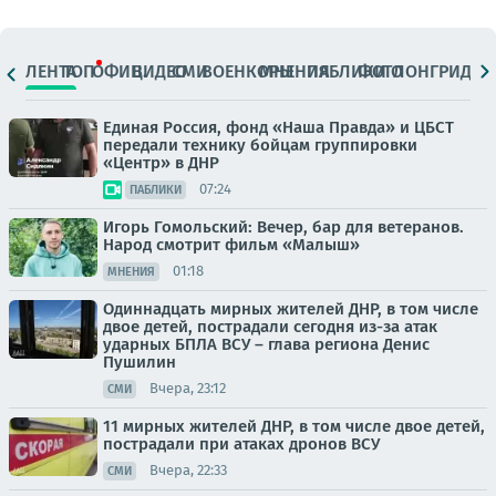
ЛЕНТА
ТОП
ОФИЦ.
ВИДЕО
СМИ
ВОЕНКОРЫ
МНЕНИЯ
ПАБЛИКИ
ФОТО
ЛОНГРИДЫ
Единая Россия, фонд «Наша Правда» и ЦБСТ
передали технику бойцам группировки
«Центр» в ДНР
07:24
ПАБЛИКИ
Игорь Гомольский: Вечер, бар для ветеранов.
Народ смотрит фильм «Малыш»
01:18
МНЕНИЯ
Одиннадцать мирных жителей ДНР, в том числе
двое детей, пострадали сегодня из-за атак
ударных БПЛА ВСУ – глава региона Денис
Пушилин
Вчера, 23:12
СМИ
11 мирных жителей ДНР, в том числе двое детей,
пострадали при атаках дронов ВСУ
Вчера, 22:33
СМИ