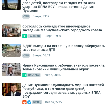
двое детей, пострадали сегодня из-за атак
ударных БПЛА ВСУ – глава региона Денис
Пушилин
Вчера, 23:12
СМИ
Состоялось семнадцатое внеочередное
заседание Мариупольского городского совета
Вчера, 16:30
ПАБЛИКИ
В ДНР выезды на встречную полосу обернулись
смертельными ДТП
Вчера, 16:43
СМИ
Ирина Куксенкова с рабочим визитом посетила
Тельмановский муниципальный округ
Вчера, 20:34
ПАБЛИКИ
Денис Пушилин: Одиннадцать мирных жителей
Республики, в том числе двое детей,
пострадали сегодня из-за атак ударных БПЛА
ВФУ
Вчера, 22:15
ОФИЦ.