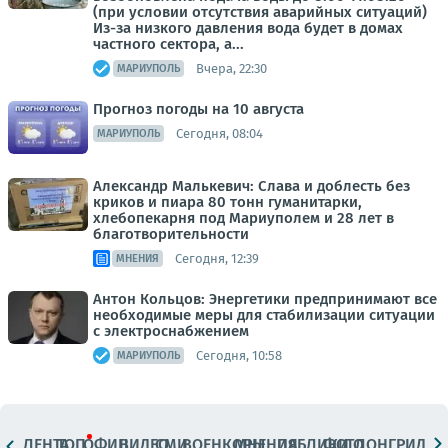
(при условии отсутствия аварийных ситуаций)
Из-за низкого давления вода будет в домах
частного сектора, а...
Вчера, 22:30
МАРИУПОЛЬ
Прогноз погоды на 10 августа
Сегодня, 08:04
МАРИУПОЛЬ
Александр Малькевич: Слава и доблесть без
криков и пиара 80 тонн гуманитарки,
хлебопекарня под Мариуполем и 28 лет в
благотворительности
Сегодня, 12:39
МНЕНИЯ
Антон Кольцов: Энергетики предпринимают все
необходимые меры для стабилизации ситуации
с электроснабжением
Сегодня, 10:58
МАРИУПОЛЬ
ЛЕНТА
ТОП
ОФИЦ.
ВИДЕО
СМИ
ВОЕНКОРЫ
МНЕНИЯ
ПАБЛИКИ
ФОТО
ЛОНГРИДЫ