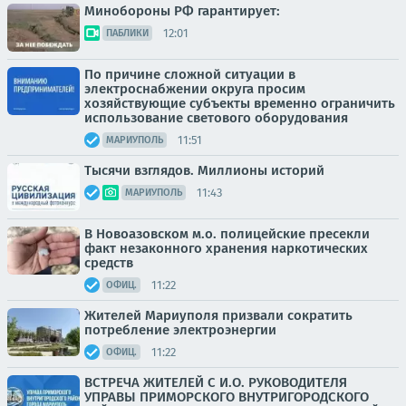
Минобороны РФ гарантирует:
12:01
ПАБЛИКИ
По причине сложной ситуации в
электроснабжении округа просим
хозяйствующие субъекты временно ограничить
использование светового оборудования
11:51
МАРИУПОЛЬ
Тысячи взглядов. Миллионы историй
11:43
МАРИУПОЛЬ
В Новоазовском м.о. полицейские пресекли
факт незаконного хранения наркотических
средств
11:22
ОФИЦ.
Жителей Мариуполя призвали сократить
потребление электроэнергии
11:22
ОФИЦ.
ВСТРЕЧА ЖИТЕЛЕЙ С И.О. РУКОВОДИТЕЛЯ
УПРАВЫ ПРИМОРСКОГО ВНУТРИГОРОДСКОГО