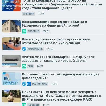
10 из 13 кандидатов прошли отбор на
собеседование в Управление казначейства при
содействии кадрового центра
15:15
ПАБЛИКИ
Восстановление еще одного объекта в
Мариуполе на финишной прямой
15:02
ПАБЛИКИ
Для мариупольских ребят организовали
открытое занятие по киокусинкай
14:43
МАРИУПОЛЬ
«Каток мирового стандарта»: В Мариуполе
завершается создание ледовой арены
14:27
СМИ
Кто имеет право на субсидию догазификации
домовладения?
14:18
МАРИУПОЛЬ
Поиск льготных лекарств можно ускорить с
помощью чат-бота "Заказ льготных лекарств в
ДНР" в национальном мессенджере МАКС
14:03
ПАБЛИКИ