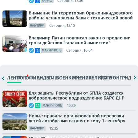
Сегодня, 12:36
ОФИЦ.
Внимание На территории Орджоникидзевского
района установлены баки с технической водой
Сегодня, 13:10
ПАБЛИКИ
Владимир Путин подписал закон о продлении
срока действия "гаражной амнистии"
Сегодня, 10:04
МАРИУПОЛЬ
ЛЕНТА
ТОП
ОФИЦ.
ВИДЕО
СМИ
ВОЕНКОРЫ
МНЕНИЯ
ПАБЛИКИ
ФОТО
ЛОНГРИДЫ
Для защиты Республики от БПЛА создается
добровольческое подразделение БАРС ДНР
15:39
МАРИУПОЛЬ
Новые правила организованной перевозки
детей автобусами вступят в силу 1 сентября
15:35
ПАБЛИКИ