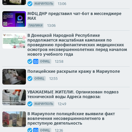
13:06
МАРИУПОЛЬ
МФЦ ДНР представил чат-бот в мессенджере
MAX
13:06
ПАБЛИКИ
В Донецкой Народной Республике
продолжается масштабная кампания по
проведению профилактических медицинских
осмотров несовершеннолетних перед началом
нового учебного года
12:58
ОФИЦ.
Полицейские раскрыли кражу в Мариуполе
12:55
ОФИЦ.
УВАЖАЕМЫЕ ЖИТЕЛИ!. Организован подвоз
технической воды Адреса подвоза:
12:49
МАРИУПОЛЬ
В Мариуполе полицейские выявили факт
вовлечения несовершеннолетнего в
преступную деятельность
12:36
ОФИЦ.