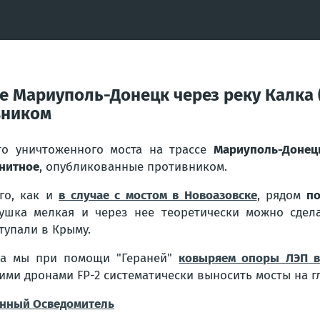
се Мариуполь-Донецк через реку Калка 
вником
о уничтоженного моста на трассе
Мариуполь-Донец
нитное
, опубликованные противником.
го, как и
в случае с мостом в Новоазовске
, рядом
по
ушка мелкая и через нее теоретически можно сде
тупали в Крыму.
ка мы при помощи "Гераней"
ковыряем опоры ЛЭП в
ими дронами FP-2 систематически выносить мосты на гл
нный Осведомитель