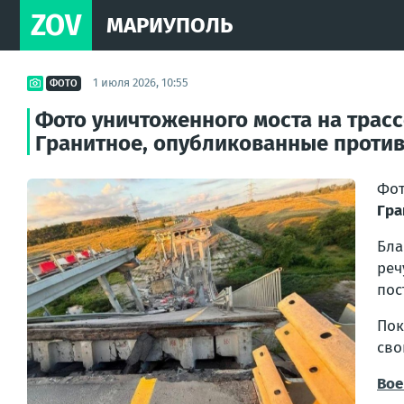
ZOV
МАРИУПОЛЬ
1 июля 2026, 10:55
ФОТО
Фото уничтоженного моста на трас
Гранитное, опубликованные проти
Фот
Гра
Бла
реч
пос
По
сво
Вое