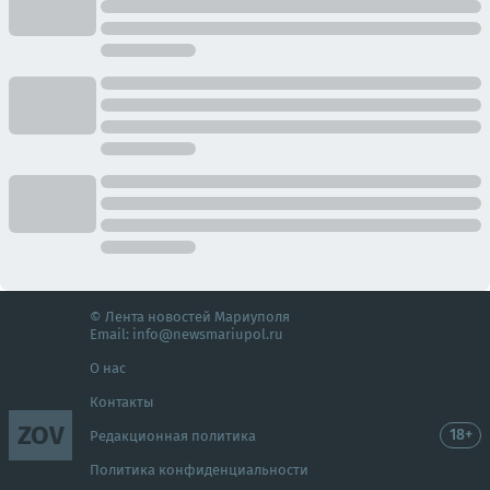
© Лента новостей Мариуполя
Email:
info@newsmariupol.ru
О нас
Контакты
ZOV
18+
Редакционная политика
Политика конфиденциальности