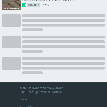
12:12
ПАБЛИКИ
© Лента новостей Мариуполя
Email:
info@newsmariupol.ru
О нас
Контакты