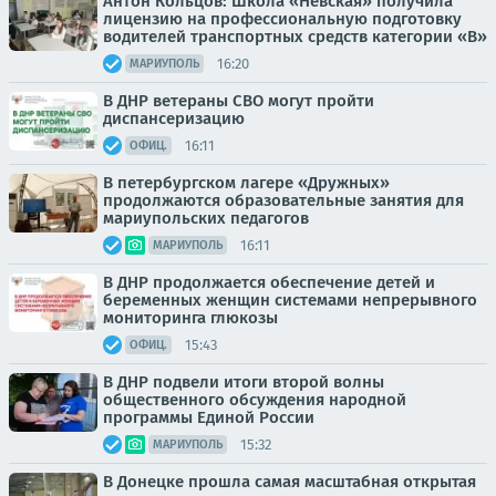
Антон Кольцов: Школа «Невская» получила
лицензию на профессиональную подготовку
водителей транспортных средств категории «В»
16:20
МАРИУПОЛЬ
В ДНР ветераны СВО могут пройти
диспансеризацию
16:11
ОФИЦ.
В петербургском лагере «Дружных»
продолжаются образовательные занятия для
мариупольских педагогов
16:11
МАРИУПОЛЬ
В ДНР продолжается обеспечение детей и
беременных женщин системами непрерывного
мониторинга глюкозы
15:43
ОФИЦ.
В ДНР подвели итоги второй волны
общественного обсуждения народной
программы Единой России
15:32
МАРИУПОЛЬ
В Донецке прошла самая масштабная открытая