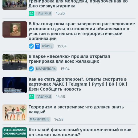
тренировка для молодежи, приуроченная ко
Дню физкультурника
15:30
ПАБЛИКИ
В Красноярском крае завершено расследование
уголовного дела в отношении обвиняемого в
участии в деятельности террористической
организации
15:04
ОФИЦ.
В парке «Веселка» прошла открытая
тренировка для всех желающих
15:04
МАРИУПОЛЬ
Как не стать дроппером?. Ответы смотрите в
карточках МАКС | Telegram | Рутуб | ВК | OK |
Дзен Сообщить новость
14:58
ПАБЛИКИ
Терроризм и экстремизм: что должен знать
каждый
14:58
МАРИУПОЛЬ
Кто такой финансовый уполномоченный и как
он сможет вам помочь?