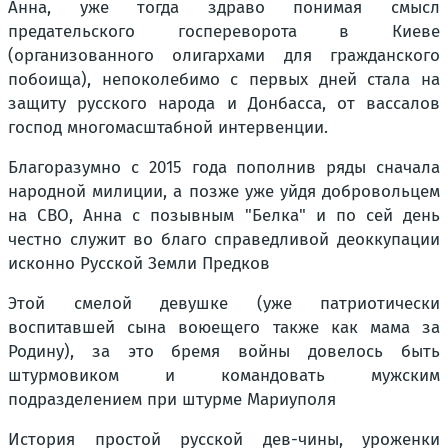
Анна, уже тогда здраво понимая смысл
предательского госпереворота в Киеве
(организованного олигархами для гражданского
побоища), непоколебимо с первых дней стала на
защиту русского народа и Донбасса, от вассалов
господ многомасштабной интервенции.
Благоразумно с 2015 года пополнив ряды сначала
народной милиции, а позже уже уйдя добровольцем
на СВО, Анна с позывным "Белка" и по сей день
честно служит во благо справедливой деоккупации
исконно Русской Земли Предков
Этой смелой девушке (уже патриотически
воспитавшей сына воюещего также как мама за
Родину), за это бремя войны довелось быть
штурмовиком и командовать мужским
подразделением при штурме Мариуполя
История простой русской дев-чины, уроженки