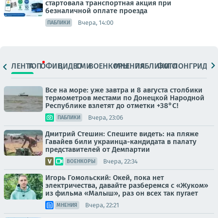
стартовала транспортная акция при
безналичной оплате проезда
Вчера, 14:00
ПАБЛИКИ
ЛЕНТА
ТОП
ОФИЦ.
ВИДЕО
СМИ
ВОЕНКОРЫ
МНЕНИЯ
ПАБЛИКИ
ФОТО
ЛОНГРИДЫ
Все на море: уже завтра и 8 августа столбики
термометров местами по Донецкой Народной
Республике взлетят до отметки +38°C!
Вчера, 23:06
ПАБЛИКИ
Дмитрий Стешин: Спешите видеть: на пляже
Гавайев били украинца-кандидата в палату
представителей от Демпартии
Вчера, 22:34
ВОЕНКОРЫ
Игорь Гомольский: Окей, пока нет
электричества, давайте разберемся с «Жуком»
из фильма «Малыш», раз он всех так пугает
Вчера, 22:21
МНЕНИЯ