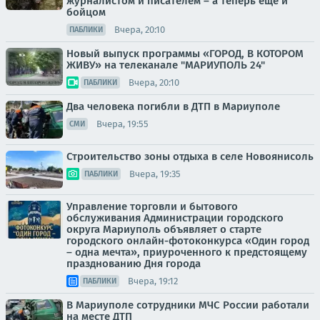
журналистом и писателем – а теперь еще и
бойцом
Вчера, 20:10
ПАБЛИКИ
Новый выпуск программы «ГОРОД, В КОТОРОМ
ЖИВУ» на телеканале "МАРИУПОЛЬ 24"
Вчера, 20:10
ПАБЛИКИ
Два человека погибли в ДТП в Мариуполе
Вчера, 19:55
СМИ
Строительство зоны отдыха в селе Новоянисоль
Вчера, 19:35
ПАБЛИКИ
Управление торговли и бытового
обслуживания Администрации городского
округа Мариуполь объявляет о старте
городского онлайн-фотоконкурса «Один город
– одна мечта», приуроченного к предстоящему
празднованию Дня города
Вчера, 19:12
ПАБЛИКИ
В Мариуполе сотрудники МЧС России работали
на месте ДТП