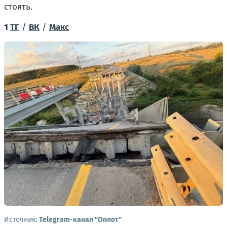
стоять.
1
ТГ
/
ВК
/
Макс
Источник:
Telegram-канал "Оплот"