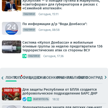
Хуснуллин — о поездке Путина в Мариуполь,
«светофорах» для губернаторов и рисках с
«Семейной ипотекой»:
Сегодня, 15:11
ПАБЛИКИ
По информации д/р "Вода Донбасса":
Сегодня, 08:58
ПАБЛИКИ
Система «Купол Донбасса» и мобильные
огневые группы за неделю предотвратили 136
террористических атак со стороны ВСУ
Сегодня, 17:36
ПАБЛИКИ
ЛЕНТА
ТОП
ОФИЦ.
ВИДЕО
СМИ
ВОЕНКОРЫ
МНЕНИЯ
ПАБЛИКИ
ФОТО
ЛОНГРИДЫ
Для защиты Республики от БПЛА создается
добровольческое подразделение БАРС ДНР
18:32
МАРИУПОЛЬ
Дополнительная защита для детских сим-карт