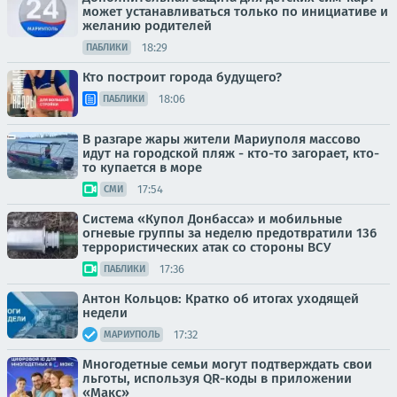
может устанавливаться только по инициативе и
желанию родителей
18:29
ПАБЛИКИ
Кто построит города будущего?
18:06
ПАБЛИКИ
В разгаре жары жители Мариуполя массово
идут на городской пляж - кто-то загорает, кто-
то купается в море
17:54
СМИ
Система «Купол Донбасса» и мобильные
огневые группы за неделю предотвратили 136
террористических атак со стороны ВСУ
17:36
ПАБЛИКИ
Антон Кольцов: Кратко об итогах уходящей
недели
17:32
МАРИУПОЛЬ
Многодетные семьи могут подтверждать свои
льготы, используя QR-коды в приложении
«Макс»