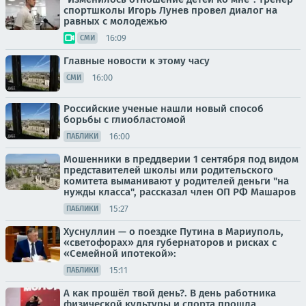
спортшколы Игорь Лунев провел диалог на
равных с молодежью
16:09
СМИ
Главные новости к этому часу
16:00
СМИ
Российские ученые нашли новый способ
борьбы с глиобластомой
16:00
ПАБЛИКИ
Мошенники в преддверии 1 сентября под видом
представителей школы или родительского
комитета выманивают у родителей деньги "на
нужды класса", рассказал член ОП РФ Машаров
15:27
ПАБЛИКИ
Хуснуллин — о поездке Путина в Мариуполь,
«светофорах» для губернаторов и рисках с
«Семейной ипотекой»:
15:11
ПАБЛИКИ
А как прошёл твой день?. В день работника
физической культуры и спорта прошла