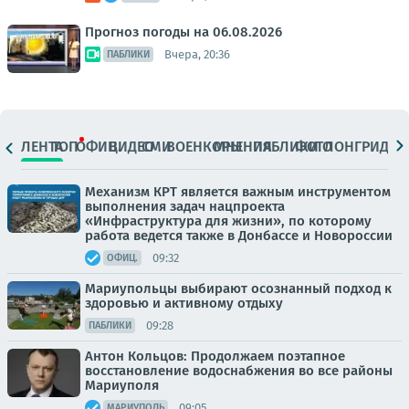
Прогноз погоды на 06.08.2026
Вчера, 20:36
ПАБЛИКИ
ЛЕНТА
ТОП
ОФИЦ.
ВИДЕО
СМИ
ВОЕНКОРЫ
МНЕНИЯ
ПАБЛИКИ
ФОТО
ЛОНГРИДЫ
Механизм КРТ является важным инструментом
выполнения задач нацпроекта
«Инфраструктура для жизни», по которому
работа ведется также в Донбассе и Новороссии
09:32
ОФИЦ.
Мариупольцы выбирают осознанный подход к
здоровью и активному отдыху
09:28
ПАБЛИКИ
Антон Кольцов: Продолжаем поэтапное
восстановление водоснабжения во все районы
Мариуполя
09:05
МАРИУПОЛЬ