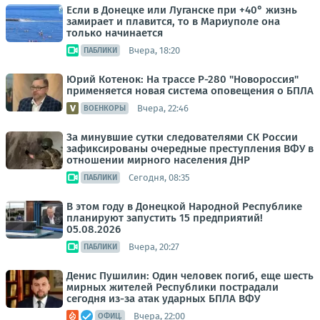
Если в Донецке или Луганске при +40° жизнь
замирает и плавится, то в Мариуполе она
только начинается
Вчера, 18:20
ПАБЛИКИ
Юрий Котенок: На трассе Р-280 "Новороссия"
применяется новая система оповещения о БПЛА
Вчера, 22:46
ВОЕНКОРЫ
За минувшие сутки следователями СК России
зафиксированы очередные преступления ВФУ в
отношении мирного населения ДНР
Сегодня, 08:35
ПАБЛИКИ
В этом году в Донецкой Народной Республике
планируют запустить 15 предприятий!
05.08.2026
Вчера, 20:27
ПАБЛИКИ
Денис Пушилин: Один человек погиб, еще шесть
мирных жителей Республики пострадали
сегодня из-за атак ударных БПЛА ВФУ
Вчера, 22:00
ОФИЦ.