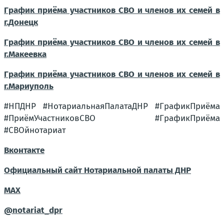
График приёма участников СВО и членов их семей
в
г.Донецк
График приёма участников СВО и членов их семей
в
г.Макеевка
График приёма участников СВО и членов их семей
в
г.Мариуполь
#НПДНР #НотариальнаяПалатаДНР #ГрафикПриёма
#ПриёмУчастниковСВО #ГрафикПриёма
#СВОйнотариат
Вконтакте
Официальный сайт Нотариальной палаты ДНР
MAX
@notariat_dpr