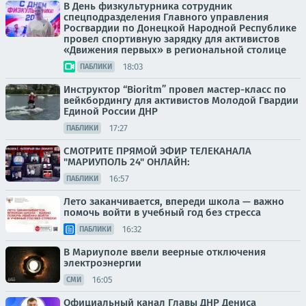
В День физкультурника сотрудник
спецподразделения Главного управления
Росгвардии по Донецкой Народной Республике
провел спортивную зарядку для активистов
«Движения первых» в региональной столице
18:03
ПАБЛИКИ
Инструктор “Bioritm” провел мастер-класс по
вейкбордингу для активистов Молодой Гвардии
Единой России ДНР
17:27
ПАБЛИКИ
СМОТРИТЕ ПРЯМОЙ ЭФИР ТЕЛЕКАНАЛА
"МАРИУПОЛЬ 24" ОНЛАЙН:
16:57
ПАБЛИКИ
Лето заканчивается, впереди школа — важно
помочь войти в учебный год без стресса
16:32
ПАБЛИКИ
В Мариуполе ввели веерные отключения
электроэнергии
16:05
СМИ
Официальный канал Главы ДНР Дениса