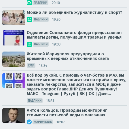
20:10
ПАБЛИКИ
Можно ли объединить журналистику и спорт?
19:30
ПАБЛИКИ
Отделения Социального фонда предоставляет
выплаты детям, получившим травмы и увечья
19:03
ПАБЛИКИ
Жителей Мариуполя предупредили о
временных веерных отключениях света
18:34
СМИ
Всё под рукой!. С помощью чат-ботов в МАХ вы
можете мгновенно записаться на приём к врачу,
заказать лекарства, записаться в МФЦ и даже
задать вопрос Главе ДНР Денису Пушилину!
МАКС | Telegram | Рутуб | ВК | OK | Дзен...
18:31
ПАБЛИКИ
Антон Кольцов: Проводим мониторинг
стоимости питьевой воды в магазинах
18:07
МАРИУПОЛЬ