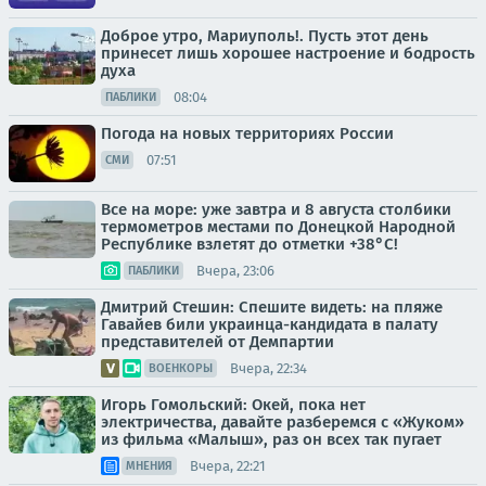
Доброе утро, Мариуполь!. Пусть этот день
принесет лишь хорошее настроение и бодрость
духа
08:04
ПАБЛИКИ
Погода на новых территориях России
07:51
СМИ
Все на море: уже завтра и 8 августа столбики
термометров местами по Донецкой Народной
Республике взлетят до отметки +38°C!
Вчера, 23:06
ПАБЛИКИ
Дмитрий Стешин: Спешите видеть: на пляже
Гавайев били украинца-кандидата в палату
представителей от Демпартии
Вчера, 22:34
ВОЕНКОРЫ
Игорь Гомольский: Окей, пока нет
электричества, давайте разберемся с «Жуком»
из фильма «Малыш», раз он всех так пугает
Вчера, 22:21
МНЕНИЯ