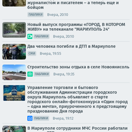
журналистом и писателем – а теперь еще и
бойцом
Вчера, 20:10
ПАБЛИКИ
Новый выпуск программы «ГОРОД, В КОТОРОМ
ЖИВУ» на телеканале "МАРИУПОЛЬ 24"
Вчера, 20:10
ПАБЛИКИ
Два человека погибли в ДТП в Мариуполе
Вчера, 19:55
СМИ
Строительство зоны отдыха в селе Новоянисоль
Вчера, 19:35
ПАБЛИКИ
Управление торговли и бытового
обслуживания Администрации городского
округа Мариуполь объявляет о старте
городского онлайн-фотоконкурса «Один город
– одна мечта», приуроченного к предстоящему
празднованию Дня города
Вчера, 19:12
ПАБЛИКИ
В Мариуполе сотрудники МЧС России работали