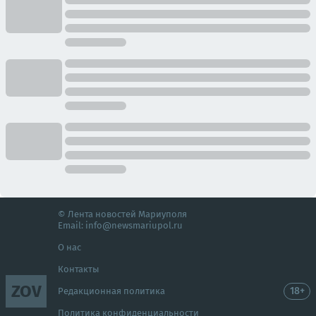
© Лента новостей Мариуполя
Email:
info@newsmariupol.ru
О нас
Контакты
ZOV
18+
Редакционная политика
Политика конфиденциальности