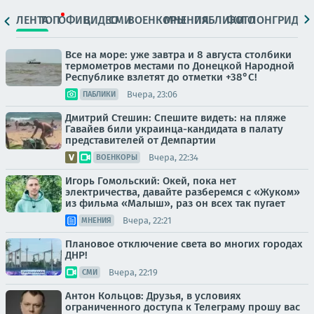
ЛЕНТА
ТОП
ОФИЦ.
ВИДЕО
СМИ
ВОЕНКОРЫ
МНЕНИЯ
ПАБЛИКИ
ФОТО
ЛОНГРИДЫ
Все на море: уже завтра и 8 августа столбики
термометров местами по Донецкой Народной
Республике взлетят до отметки +38°C!
Вчера, 23:06
ПАБЛИКИ
Дмитрий Стешин: Спешите видеть: на пляже
Гавайев били украинца-кандидата в палату
представителей от Демпартии
Вчера, 22:34
ВОЕНКОРЫ
Игорь Гомольский: Окей, пока нет
электричества, давайте разберемся с «Жуком»
из фильма «Малыш», раз он всех так пугает
Вчера, 22:21
МНЕНИЯ
Плановое отключение света во многих городах
ДНР!
Вчера, 22:19
СМИ
Антон Кольцов: Друзья, в условиях
ограниченного доступа к Телеграму прошу вас