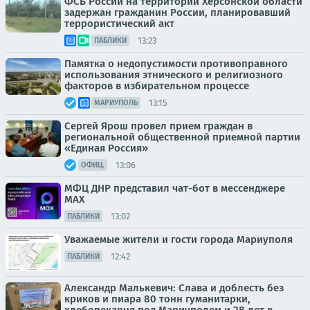
ФСБ России на территории Херсонской области
задержан гражданин России, планировавший
террористический акт
13:23
ПАБЛИКИ
Памятка о недопустимости противоправного
использования этнического и религиозного
факторов в избирательном процессе
13:15
МАРИУПОЛЬ
Сергей Ярош провел прием граждан в
региональной общественной приемной партии
«Единая Россия»
13:06
ОФИЦ.
МФЦ ДНР представил чат-бот в мессенджере
MAX
13:02
ПАБЛИКИ
Уважаемые жители и гости города Мариуполя
12:42
ПАБЛИКИ
Александр Малькевич: Слава и доблесть без
криков и пиара 80 тонн гуманитарки,