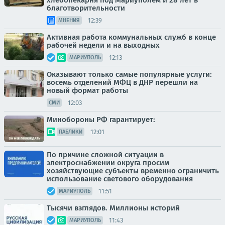
хлебопекарня под Мариуполем и 28 лет в
благотворительности
12:39
МНЕНИЯ
Активная работа коммунальных служб в конце
рабочей недели и на выходных
12:13
МАРИУПОЛЬ
Оказывают только самые популярные услуги:
восемь отделений МФЦ в ДНР перешли на
новый формат работы
12:03
СМИ
Минобороны РФ гарантирует:
12:01
ПАБЛИКИ
По причине сложной ситуации в
электроснабжении округа просим
хозяйствующие субъекты временно ограничить
использование светового оборудования
11:51
МАРИУПОЛЬ
Тысячи взглядов. Миллионы историй
11:43
МАРИУПОЛЬ