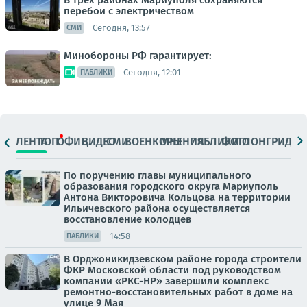
В трех районах Мариуполя сохраняются
перебои с электричеством
Сегодня, 13:57
СМИ
Минобороны РФ гарантирует:
Сегодня, 12:01
ПАБЛИКИ
ЛЕНТА
ТОП
ОФИЦ.
ВИДЕО
СМИ
ВОЕНКОРЫ
МНЕНИЯ
ПАБЛИКИ
ФОТО
ЛОНГРИДЫ
По поручению главы муниципального
образования городского округа Мариуполь
Антона Викторовича Кольцова на территории
Ильичевского района осуществляется
восстановление колодцев
14:58
ПАБЛИКИ
В Орджоникидзевском районе города строители
ФКР Московской области под руководством
компании «РКС-НР» завершили комплекс
ремонтно-восстановительных работ в доме на
улице 9 Мая