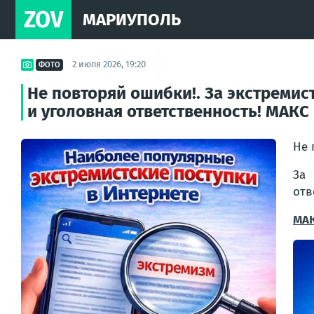
ZOV
МАРИУПОЛЬ
2 июля 2026, 19:20
ФОТО
Не повторяй ошибки!. За экстреми
и уголовная ответственность! МАКС |
Не 
За 
отв
МАК