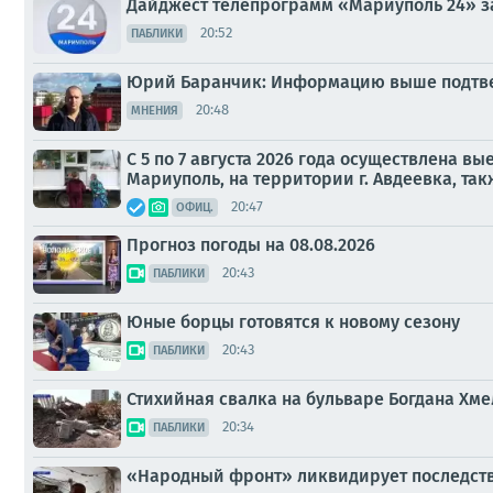
Дайджест телепрограмм «Мариуполь 24» за
20:52
ПАБЛИКИ
Юрий Баранчик: Информацию выше подтвер
20:48
МНЕНИЯ
С 5 по 7 августа 2026 года осуществлена в
Мариуполь, на территории г. Авдеевка, так
20:47
ОФИЦ.
Прогноз погоды на 08.08.2026
20:43
ПАБЛИКИ
Юные борцы готовятся к новому сезону
20:43
ПАБЛИКИ
Стихийная свалка на бульваре Богдана Хм
20:34
ПАБЛИКИ
«Народный фронт» ликвидирует последств