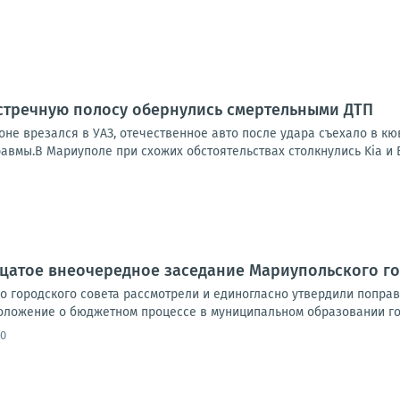
стречную полосу обернулись смертельными ДТП
оне врезался в УАЗ, отечественное авто после удара съехало в кю
авмы.В Мариуполе при схожих обстоятельствах столкнулись Kia и ВА
цатое внеочередное заседание Мариупольского го
о городского совета рассмотрели и единогласно утвердили попра
оложение о бюджетном процессе в муниципальном образовании гор
30