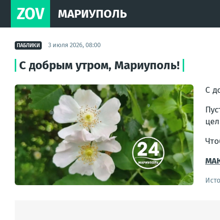
ZOV
МАРИУПОЛЬ
3 июля 2026, 08:00
ПАБЛИКИ
С добрым утром, Мариуполь!
С д
Пус
цел
Что
МАК
Ист