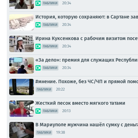
20:34
ПАБЛИКИ
История, которую сохраняют: в Сартане з
20:34
ПАБЛИКИ
Ирина Куксенкова с рабочим визитом пос
20:34
ПАБЛИКИ
«За дело»: премия для служащих Республи
20:34
ПАБЛИКИ
#мнение. Похоже, без ЧС/ЧП и прямой по
20:22
ПАБЛИКИ
Жесткий песок вместо мягкого татами
20:13
ПАБЛИКИ
В Мариуполе мужчина нашёл сумку с деньг
19:38
ПАБЛИКИ