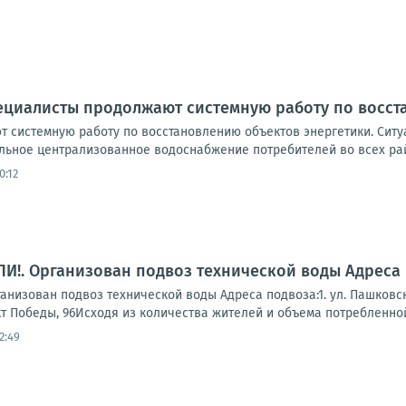
ециалисты продолжают системную работу по восст
 системную работу по восстановлению объектов энергетики. Ситуа
льное централизованное водоснабжение потребителей во всех рай
0:12
!. Организован подвоз технической воды Адреса 
зован подвоз технической воды Адреса подвоза:1. ул. Пашковского, 
кт Победы, 96Исходя из количества жителей и объема потребленной 
2:49