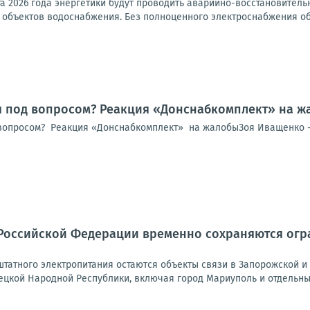
ста 2026 года энергетики будут проводить аварийно-восстановител
объектов водоснабжения. Без полноценного электроснабжения обо
я под вопросом? Реакция «Донснабкомплект» на ж
вопросом? Реакция «Донснабкомплект» на жалобыЗоя Иващенко -
Российской Федерации временно сохраняются огра
татного электропитания остаются объекты связи в Запорожской и 
ецкой Народной Республики, включая город Мариуполь и отдельные