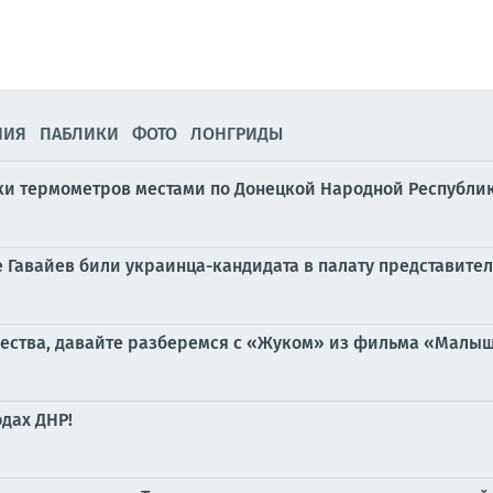
НИЯ
ПАБЛИКИ
ФОТО
ЛОНГРИДЫ
бики термометров местами по Донецкой Народной Республике
е Гавайев били украинца-кандидата в палату представите
чества, давайте разберемся с «Жуком» из фильма «Малыш»,
дах ДНР!