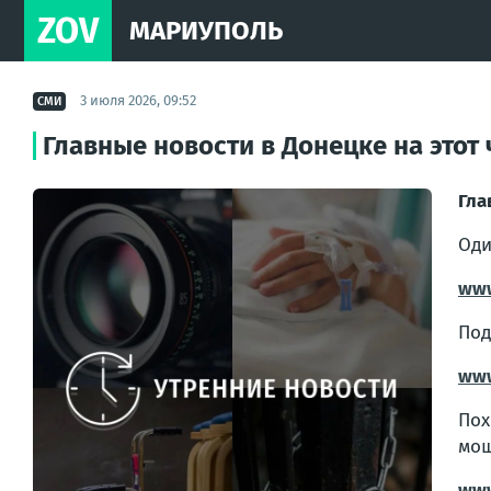
ZOV
МАРИУПОЛЬ
3 июля 2026, 09:52
СМИ
Главные новости в Донецке на этот 
Гла
Оди
www
Под
www
Пох
мош
www