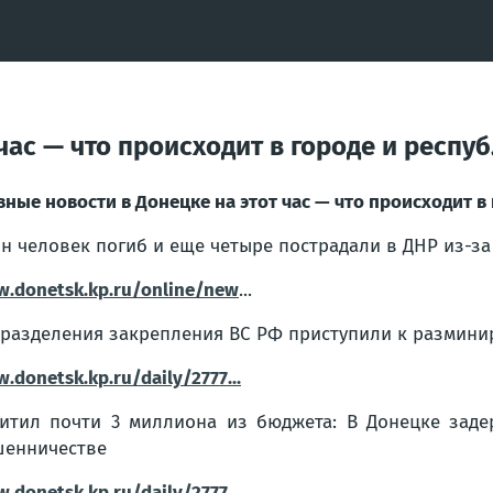
час — что происходит в городе и респуб
вные новости в Донецке на этот час — что происходит в
н человек погиб и еще четыре пострадали в ДНР из-за
.donetsk.kp.ru/online/new
...
разделения закрепления ВС РФ приступили к размин
.donetsk.kp.ru/daily/2777...
итил почти 3 миллиона из бюджета: В Донецке зад
енничестве
.donetsk.kp.ru/daily/2777...