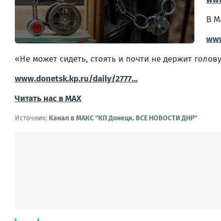
В М
www
«Не может сидеть, стоять и почти не держит голов
www.donetsk.kp.ru/daily/2777...
Читать нас в МАХ
Источник:
Канал в МАКС "КП Донeцк. ВСЕ НОВОСТИ ДНР"