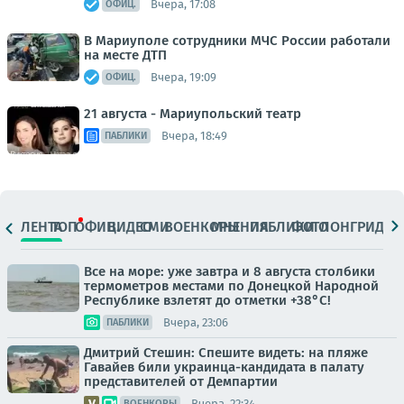
Вчера, 17:08
ОФИЦ.
В Мариуполе сотрудники МЧС России работали
на месте ДТП
Вчера, 19:09
ОФИЦ.
21 августа - Мариупольский театр
Вчера, 18:49
ПАБЛИКИ
ЛЕНТА
ТОП
ОФИЦ.
ВИДЕО
СМИ
ВОЕНКОРЫ
МНЕНИЯ
ПАБЛИКИ
ФОТО
ЛОНГРИДЫ
Все на море: уже завтра и 8 августа столбики
термометров местами по Донецкой Народной
Республике взлетят до отметки +38°C!
Вчера, 23:06
ПАБЛИКИ
Дмитрий Стешин: Спешите видеть: на пляже
Гавайев били украинца-кандидата в палату
представителей от Демпартии
Вчера, 22:34
ВОЕНКОРЫ