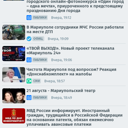
городского онлайн-фотоконкурса «Один город
– одна мечта», приуроченного к предстоящему
празднованию Дня города
Вчера, 19:12
ПАБЛИКИ
В Мариуполе сотрудники МЧС России работали
на месте ДТП
Вчера, 19:09
ОФИЦ.
«ТВОЙ ВЫХОД!». Новый проект телеканала
«Мариуполь 24»
Вчера, 19:06
ПАБЛИКИ
Чистота Мариуполя под вопросом? Реакция
«Донснабкомплект» на жалобы
Вчера, 18:57
СМИ
21 августа - Мариупольский театр
Вчера, 18:49
ПАБЛИКИ
МВД России информирует. Иностранный
граждан, трудящийся в Российской Федерации
на основании патента, обязан ежемесячно
уплачивать авансовые платежи